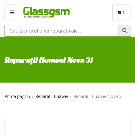
0
M
E
N
I
U
Reparații Huawei Nova 3i
Prima pagină
/
Reparații Huawei
/
Reparații Huawei Nova 3i