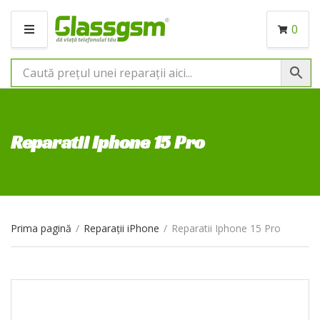
0
M
E
N
I
U
Reparatii Iphone 15 Pro
Prima pagină
/
Reparații iPhone
/
Reparatii Iphone 15 Pro