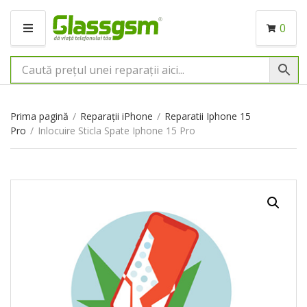
0
M
E
N
I
U
Prima pagină
/
Reparații iPhone
/
Reparatii Iphone 15
Pro
/
Inlocuire Sticla Spate Iphone 15 Pro