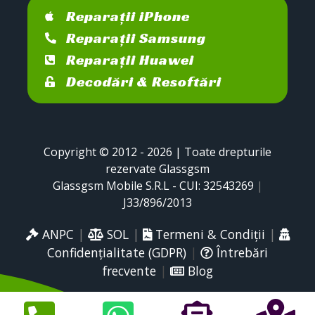
Reparații iPhone
Reparații Samsung
Reparații Huawei
Decodări & Resoftări
Copyright © 2012 - 2026 | Toate drepturile
rezervate Glassgsm
Glassgsm Mobile S.R.L - CUI: 32543269
|
J33/896/2013
ANPC
|
SOL
|
Termeni & Condiții
|
Confidențialitate (GDPR)
|
Întrebări
frecvente
|
Blog