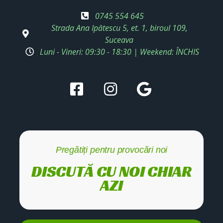
0745 554 645
Strada Ana Ipătescu 5, et. 1, biroul 109,
Suceava
Luni - Vineri: 09:30 - 18:30 | Weekend: ÎNCHIS
Pregătiți pentru provocări noi
DISCUTĂ CU NOI CHIAR
AZI