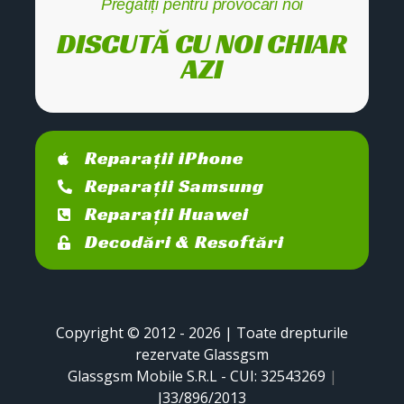
Pregătiți pentru provocări noi
DISCUTĂ CU NOI CHIAR
AZI
Reparații iPhone
Reparații Samsung
Reparații Huawei
Decodări & Resoftări
Copyright © 2012 - 2026 | Toate drepturile
rezervate Glassgsm
Glassgsm Mobile S.R.L - CUI: 32543269
|
J33/896/2013