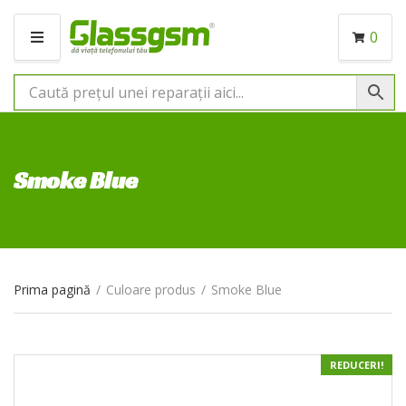
0
M
E
N
I
U
Smoke Blue
Prima pagină
/
Culoare produs
/
Smoke Blue
REDUCERI!