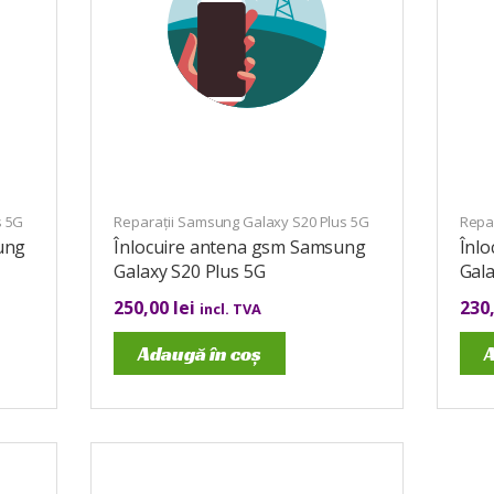
s 5G
Reparații Samsung Galaxy S20 Plus 5G
Repa
ung
Înlocuire antena gsm Samsung
Înlo
Galaxy S20 Plus 5G
Gala
250,00
lei
230
incl. TVA
Adaugă în coș
A