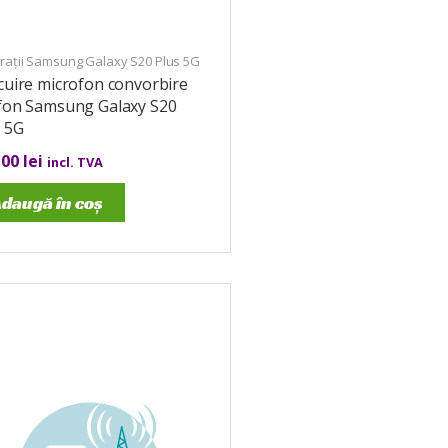
rații Samsung Galaxy S20 Plus 5G
cuire microfon convorbire
efon Samsung Galaxy S20
s 5G
,00
lei
incl. TVA
daugă în coș