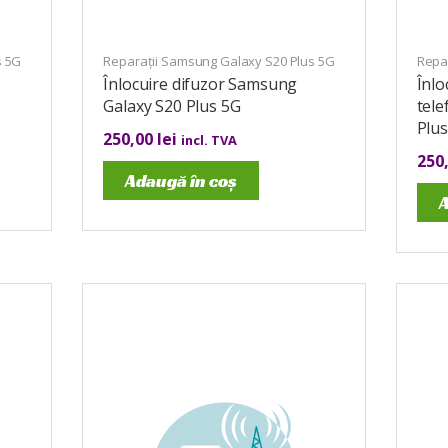
s 5G
Reparații Samsung Galaxy S20 Plus 5G
Repa
Înlocuire difuzor Samsung
Înlo
Galaxy S20 Plus 5G
tel
Plu
250,00
lei
incl. TVA
250
Adaugă în coș
A