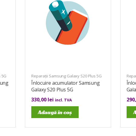
s 5G
Reparații Samsung Galaxy S20 Plus 5G
Repa
sung
Înlocuire acumulator Samsung
Înl
Galaxy S20 Plus 5G
Gala
330,00
lei
290
incl. TVA
Adaugă în coș
A