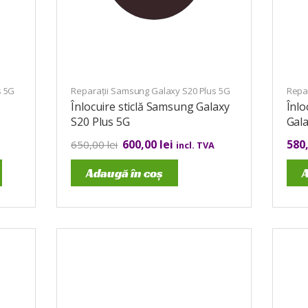
s 5G
Reparații Samsung Galaxy S20 Plus 5G
Repa
Înlocuire sticlă Samsung Galaxy
Înl
S20 Plus 5G
Gala
600,00
lei
580
650,00
lei
incl. TVA
Adaugă în coș
A