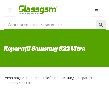
0
M
E
N
I
U
Reparații Samsung S22 Ultra
Prima pagină
/
Reparatii telefoane Samsung
/
Reparații
Samsung S22 Ultra