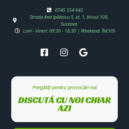
0745 554 645
Strada Ana Ipătescu 5, et. 1, biroul 109,
Suceava
Luni - Vineri: 09:30 - 18:30 | Weekend: ÎNCHIS
Pregătiți pentru provocări noi
DISCUTĂ CU NOI CHIAR
AZI