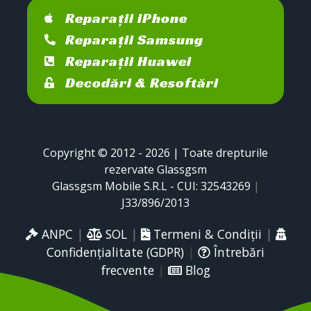
Reparații iPhone
Reparații Samsung
Reparații Huawei
Decodări & Resoftări
Copyright © 2012 - 2026 | Toate drepturile
rezervate Glassgsm
Glassgsm Mobile S.R.L - CUI: 32543269
|
J33/896/2013
ANPC
|
SOL
|
Termeni & Condiții
|
Confidențialitate (GDPR)
|
Întrebări
frecvente
|
Blog