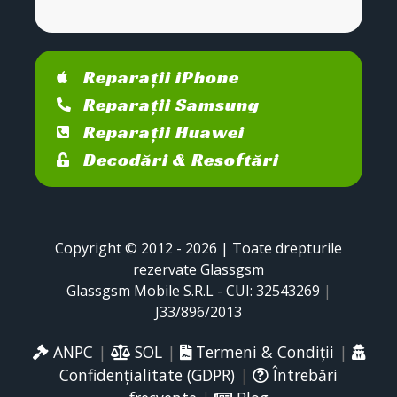
Reparații iPhone
Reparații Samsung
Reparații Huawei
Decodări & Resoftări
Copyright © 2012 - 2026 | Toate drepturile
rezervate Glassgsm
Glassgsm Mobile S.R.L - CUI: 32543269
|
J33/896/2013
ANPC
|
SOL
|
Termeni & Condiții
|
Confidențialitate (GDPR)
|
Întrebări