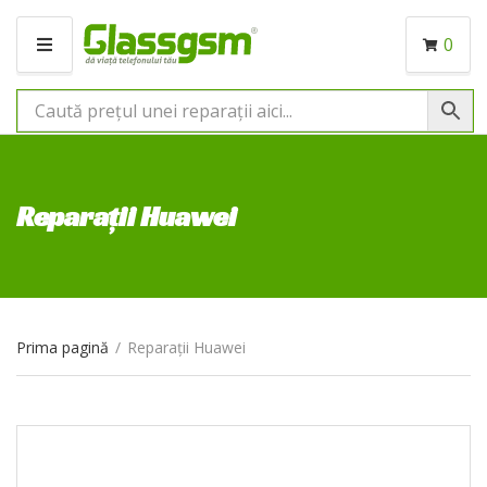
0
M
E
N
I
U
Reparații Huawei
Prima pagină
/
Reparații Huawei