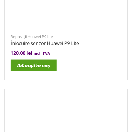
Reparații Huawei P9 Lite
Înlocuire senzor Huawei P9 Lite
120,00
lei
incl. TVA
Adaugă în coș