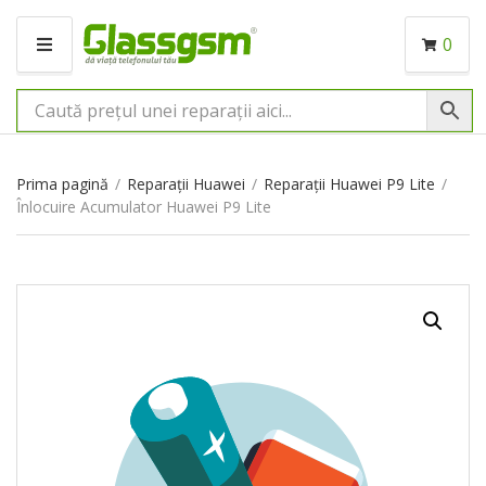
0
M
E
N
I
U
Prima pagină
/
Reparații Huawei
/
Reparații Huawei P9 Lite
/
Înlocuire Acumulator Huawei P9 Lite