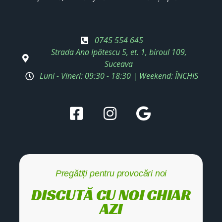
0745 554 645
Strada Ana Ipătescu 5, et. 1, biroul 109,
Suceava
Luni - Vineri: 09:30 - 18:30 | Weekend: ÎNCHIS
Pregătiți pentru provocări noi
DISCUTĂ CU NOI CHIAR
AZI