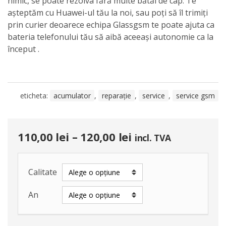
nimic, se poate rezolva fără multe bătăi de cap. Te
așteptăm cu Huawei-ul tău la noi, sau poți să îl trimiți
prin curier deoarece echipa Glassgsm te poate ajuta ca
bateria telefonului tău să aibă aceeași autonomie ca la
început .
eticheta:
acumulator
,
reparație
,
service
,
service gsm
110,00
lei
–
120,00
lei
incl. TVA
Calitate
An