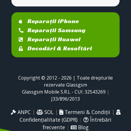
Reparații iPhone
Reparații Samsung
Reparații Huawei
Decodări & Resoftări
Copyright © 2012 - 2026 | Toate drepturile
rezervate Glassgsm
Glassgsm Mobile S.R.L - CUI: 32543269
|
J33/896/2013
ANPC
|
SOL
|
Termeni & Condiții
|
Confidențialitate (GDPR)
|
Întrebări
frecvente
|
Blog