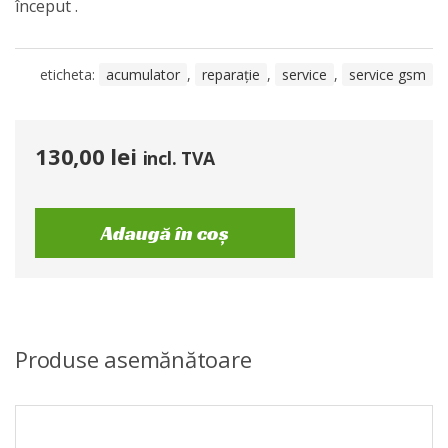
început .
eticheta:
acumulator
,
reparație
,
service
,
service gsm
130,00
lei
incl. TVA
Adaugă în coș
Produse asemănătoare