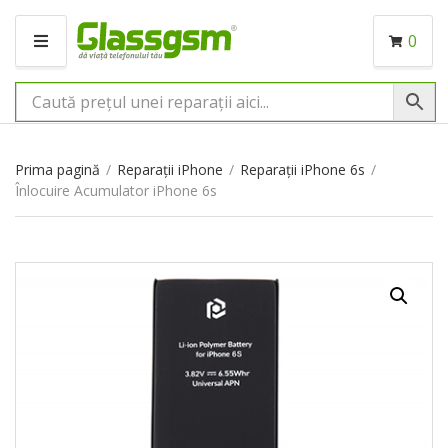
0
M
E
N
I
U
Prima pagină
/
Reparații iPhone
/
Reparații iPhone 6s
/
Înlocuire Acumulator iPhone 6s