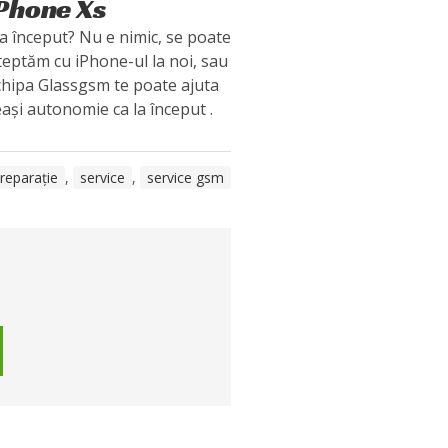
iPhone Xs
la început? Nu e nimic, se poate
teptăm cu iPhone-ul la noi, sau
 echipa Glassgsm te poate ajuta
ași autonomie ca la început .
reparație
,
service
,
service gsm