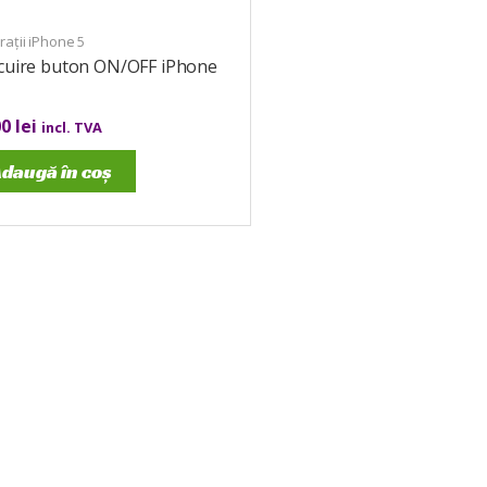
ații iPhone 5
ocuire buton ON/OFF iPhone
00
lei
incl. TVA
daugă în coș