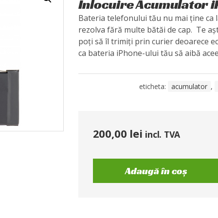
Înlocuire Acumulator 
Bateria telefonului tău nu mai ține ca 
rezolva fără multe bătăi de cap. Te aș
poți să îl trimiți prin curier deoarece
ca bateria iPhone-ului tău să aibă acee
eticheta:
acumulator
,
200,00
lei
incl. TVA
Adaugă în coș