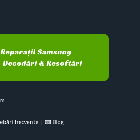
Reparații Samsung
Decodări & Resoftări
sm
ebări frecvente
|
Blog