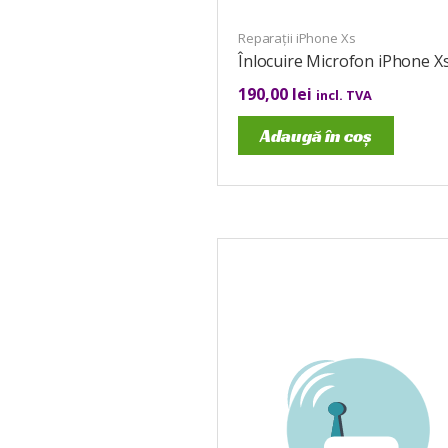
Reparații iPhone Xs
Înlocuire Microfon iPhone X
190,00
lei
incl. TVA
Adaugă în coș