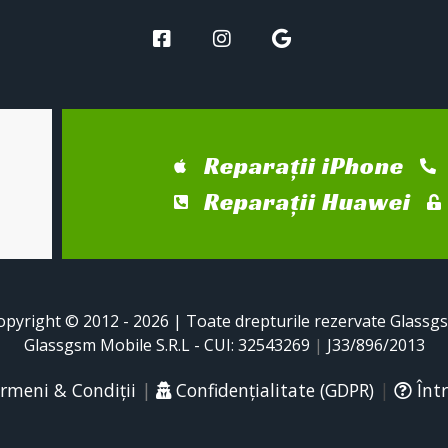
Reparații iPhone
Reparații Huawei
opyright © 2012 - 2026 | Toate drepturile rezervate Glassg
Glassgsm Mobile S.R.L - CUI: 32543269
|
J33/896/2013
rmeni & Condiții
|
Confidențialitate (GDPR)
|
Într