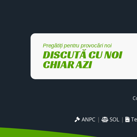
Pregătiți pentru provocări noi
DISCUTĂ CU NOI
CHIAR AZI
C
ANPC
|
SOL
|
Te