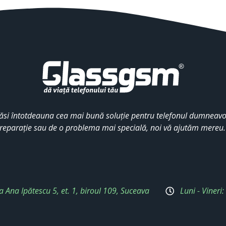
ăsi întotdeauna cea mai bună soluție pentru telefonul dumneavoa
reparație sau de o problema mai specială, noi vă ajutăm mereu
a Ana Ipătescu 5, et. 1, biroul 109, Suceava
Luni - Vineri