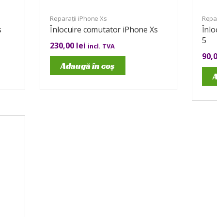
Reparații iPhone Xs
Repar
s
Înlocuire comutator iPhone Xs
Înl
5
230,00
lei
incl. TVA
90,
Adaugă în coș
A