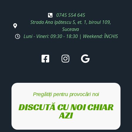
0745 554 645
Strada Ana Ipătescu 5, et. 1, biroul 109,
Suceava
Luni - Vineri: 09:30 - 18:30 | Weekend: ÎNCHIS
Pregătiți pentru provocări noi
DISCUTĂ CU NOI CHIAR
AZI