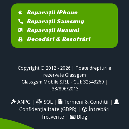
Reparații iPhone
Reparații Samsung
Reparații Huawei
Decodări & Resoftări
Copyright © 2012 - 2026 | Toate drepturile
rezervate Glassgsm
Glassgsm Mobile S.R.L - CUI: 32543269
|
J33/896/2013
ANPC
|
SOL
|
Termeni & Condiții
|
Confidențialitate (GDPR)
|
Întrebări
frecvente
|
Blog