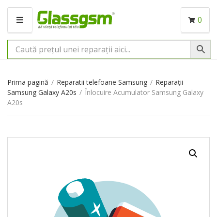
0
M
E
N
I
U
Prima pagină
/
Reparatii telefoane Samsung
/
Reparații
Samsung Galaxy A20s
/
Înlocuire Acumulator Samsung Galaxy
A20s