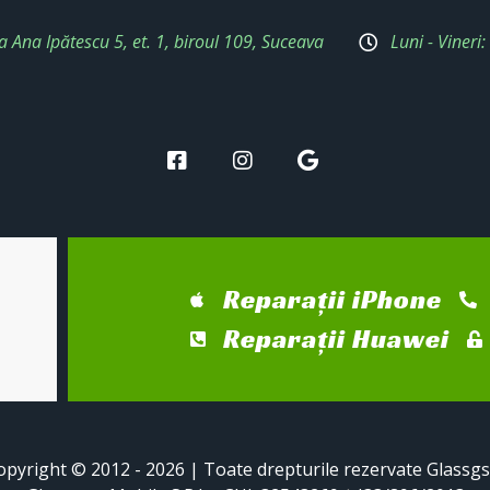
a Ana Ipătescu 5, et. 1, biroul 109, Suceava
Luni - Vineri
Reparații iPhone
Reparații Huawei
opyright © 2012 - 2026 | Toate drepturile rezervate Glassg