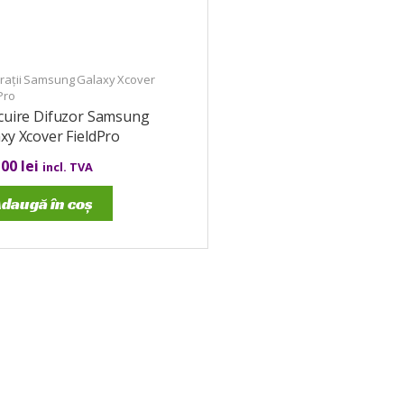
rații Samsung Galaxy Xcover
Pro
ocuire Difuzor Samsung
xy Xcover FieldPro
,00
lei
incl. TVA
daugă în coș