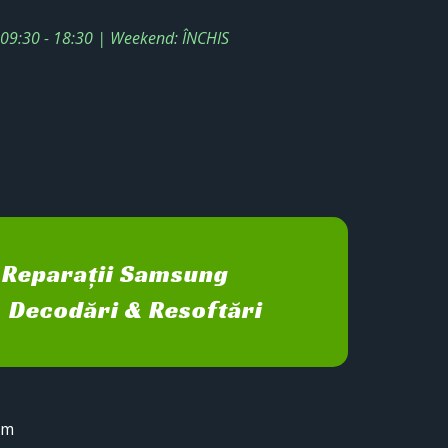
: 09:30 - 18:30 | Weekend: ÎNCHIS
Reparații Samsung
Decodări & Resoftări
sm