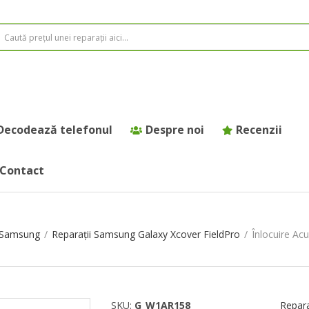
Decodează telefonul
Despre noi
Recenzii
Contact
e Samsung
/
Reparații Samsung Galaxy Xcover FieldPro
/
Înlocuire A
SKU:
G_W1AR158
Repara