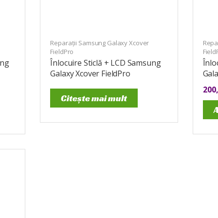
Reparații Samsung Galaxy Xcover
Repa
FieldPro
Field
ung
Înlocuire Sticlă + LCD Samsung
Înl
Galaxy Xcover FieldPro
Gala
200
Citește mai mult
A