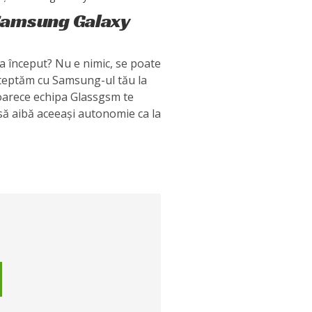
Samsung Galaxy
la început? Nu e nimic, se poate
șteptăm cu Samsung-ul tău la
deoarece echipa Glassgsm te
 să aibă aceeași autonomie ca la