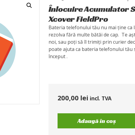
Înlocuire Acumulator 
Xcover FieldPro
Bateria telefonului tău nu mai ține ca 
rezolva fără multe bătăi de cap. Te a
noi, sau poți să îl trimiți prin curier 
poate ajuta ca bateria telefonului tău
început .
200,00
lei
incl. TVA
Adaugă în coș