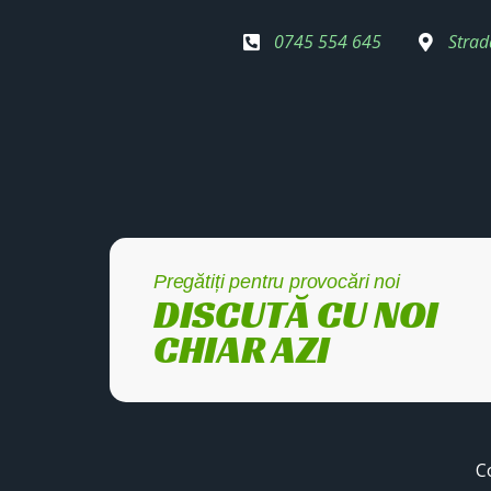
0745 554 645
Strad
Pregătiți pentru provocări noi
DISCUTĂ CU NOI
CHIAR AZI
C