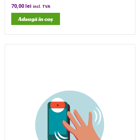
70,00
lei
incl. TVA
Adaugă în coș