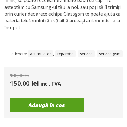
nimic, se poate rezolva fără multe bătăi de cap. Te
așteptăm cu Samsung-ul tău la noi, sau poți să îl trimiți
prin curier deoarece echipa Glassgsm te poate ajuta ca
bateria telefonului tău să aibă aceeași autonomie ca la
început .
eticheta:
acumulator
,
reparație
,
service
,
service gsm
180,00
lei
150,00
lei
incl. TVA
Adaugă în coș