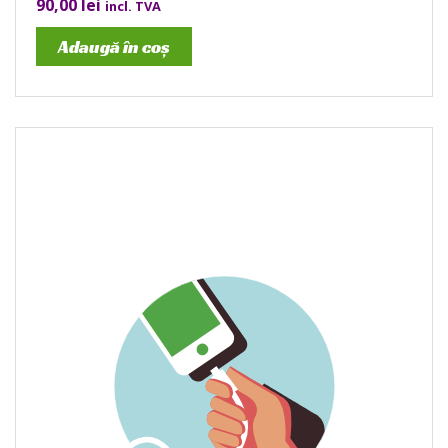
90,00
lei
incl. TVA
Adaugă în coș