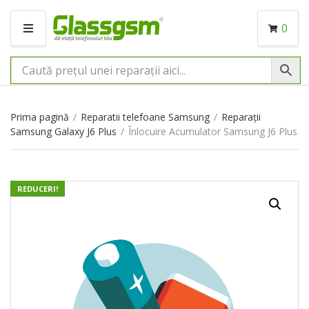
0
M
E
N
I
U
Prima pagină
/
Reparatii telefoane Samsung
/
Reparații
Samsung Galaxy J6 Plus
/
Înlocuire Acumulator Samsung J6 Plus
REDUCERI!