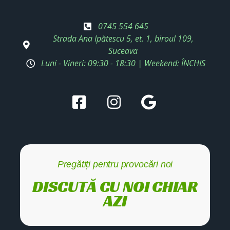
0745 554 645
Strada Ana Ipătescu 5, et. 1, biroul 109,
Suceava
Luni - Vineri: 09:30 - 18:30 | Weekend: ÎNCHIS
Pregătiți pentru provocări noi
DISCUTĂ CU NOI CHIAR
AZI