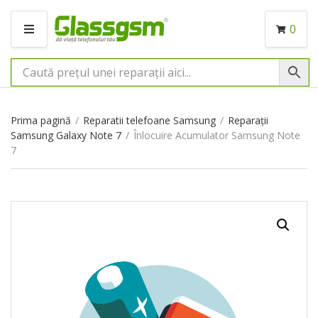
0
M
E
N
I
U
Prima pagină
/
Reparatii telefoane Samsung
/
Reparații
Samsung Galaxy Note 7
/
Înlocuire Acumulator Samsung Note
7