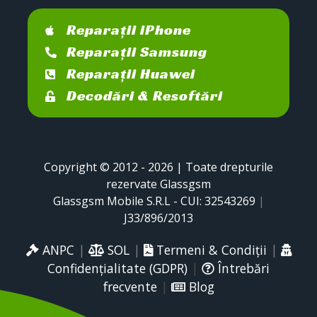
Reparații iPhone
Reparații Samsung
Reparații Huawei
Decodări & Resoftări
Copyright © 2012 - 2026 | Toate drepturile
rezervate Glassgsm
Glassgsm Mobile S.R.L - CUI: 32543269
|
J33/896/2013
ANPC
|
SOL
|
Termeni & Condiții
|
Confidențialitate (GDPR)
|
Întrebări
frecvente
|
Blog