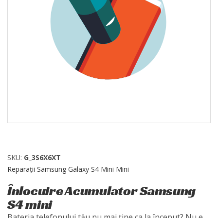
SKU:
G_3S6X6XT
Reparații Samsung Galaxy S4 Mini Mini
Înlocuire Acumulator Samsung
S4 mini
Bateria telefonului tău nu mai ține ca la început? Nu e