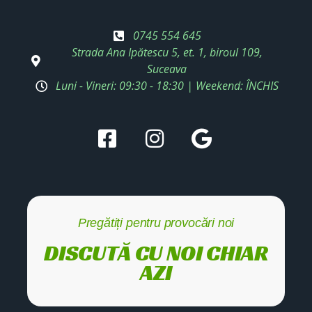
0745 554 645
Strada Ana Ipătescu 5, et. 1, biroul 109,
Suceava
Luni - Vineri: 09:30 - 18:30 | Weekend: ÎNCHIS
Pregătiți pentru provocări noi
DISCUTĂ CU NOI CHIAR
AZI