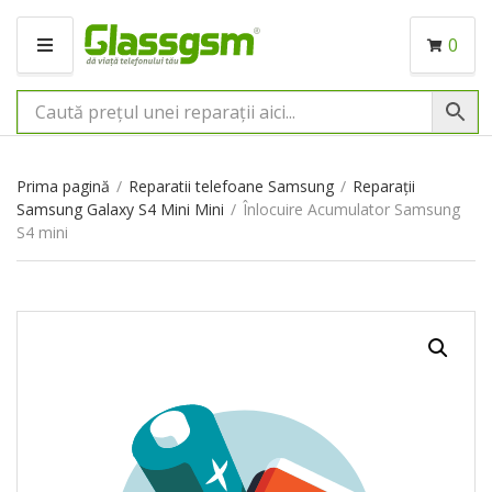
0
M
E
N
I
U
Prima pagină
/
Reparatii telefoane Samsung
/
Reparații
Samsung Galaxy S4 Mini Mini
/
Înlocuire Acumulator Samsung
S4 mini