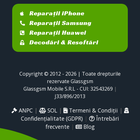
Reparații iPhone
Reparații Samsung
Reparații Huawei
Decodări & Resoftări
Copyright © 2012 - 2026 | Toate drepturile
rezervate Glassgsm
Glassgsm Mobile S.R.L - CUI: 32543269
|
J33/896/2013
ANPC
|
SOL
|
Termeni & Condiții
|
Confidențialitate (GDPR)
|
Întrebări
frecvente
|
Blog