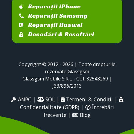
Reparații iPhone
Reparații Samsung
Reparații Huawei
Decodări & Resoftări
Copyright © 2012 - 2026 | Toate drepturile
rezervate Glassgsm
Glassgsm Mobile S.R.L - CUI: 32543269
|
J33/896/2013
ANPC
|
SOL
|
Termeni & Condiții
|
Confidențialitate (GDPR)
|
Întrebări
frecvente
|
Blog