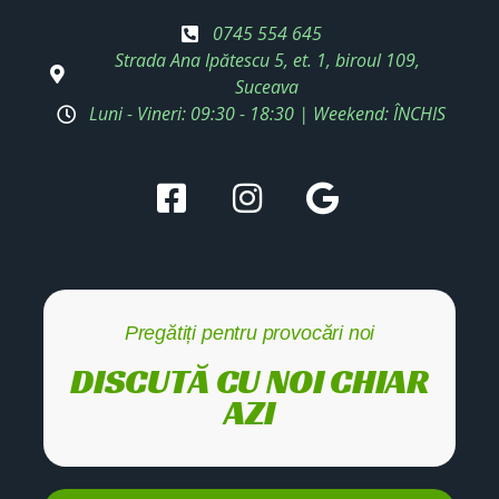
0745 554 645
Strada Ana Ipătescu 5, et. 1, biroul 109,
Suceava
Luni - Vineri: 09:30 - 18:30 | Weekend: ÎNCHIS
Pregătiți pentru provocări noi
DISCUTĂ CU NOI CHIAR
AZI