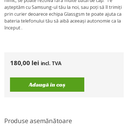
nimic, se poate rezolva fără multe bătăi de cap. Te
așteptăm cu Samsung-ul tău la noi, sau poți să îl trimiți
prin curier deoarece echipa Glassgsm te poate ajuta ca
bateria telefonului tău să aibă aceeași autonomie ca la
început .
180,00
lei
incl. TVA
Adaugă în coș
Produse asemănătoare