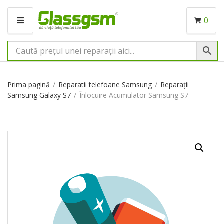
0
M
E
N
I
U
Prima pagină
/
Reparatii telefoane Samsung
/
Reparații
Samsung Galaxy S7
/
Înlocuire Acumulator Samsung S7