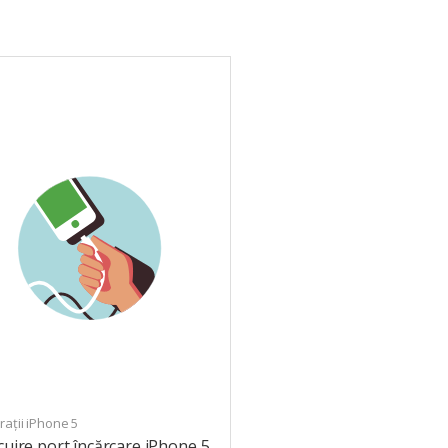
ații iPhone 5
cuire port încărcare iPhone 5