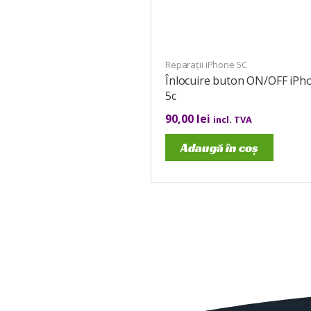
Reparații iPhone 5C
Înlocuire buton ON/OFF iPh
5c
90,00
lei
incl. TVA
Adaugă în coș