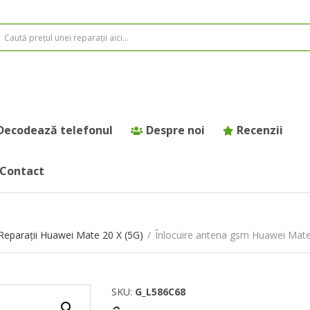
Decodează telefonul
Despre noi
Recenzii
Contact
Reparații Huawei Mate 20 X (5G)
/
Înlocuire antena gsm Huawei Mate
SKU:
G_L586C68