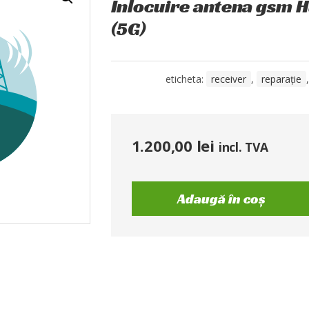
Înlocuire antena gsm 
(5G)
eticheta:
receiver
,
reparație
1.200,00
lei
incl. TVA
Adaugă în coș