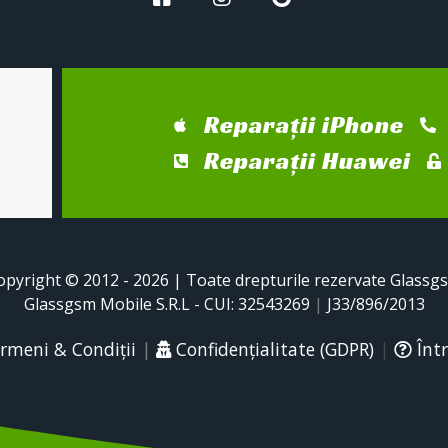
Reparații iPhone
Reparații Huawei
opyright © 2012 - 2026 | Toate drepturile rezervate Glassg
Glassgsm Mobile S.R.L - CUI: 32543269
|
J33/896/2013
rmeni & Condiții
|
Confidențialitate (GDPR)
|
Într