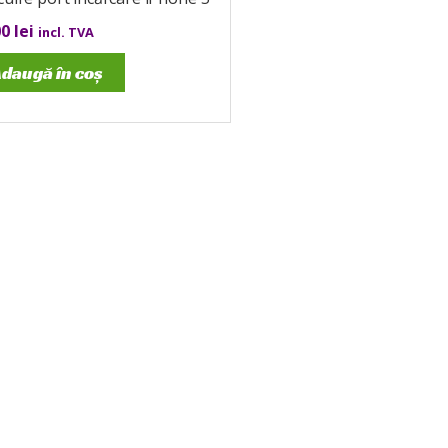
00
lei
incl. TVA
daugă în coș