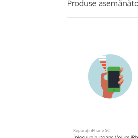
Produse asemănăto
Reparații iPhone 5C
Înlocuire butoane Volum iP