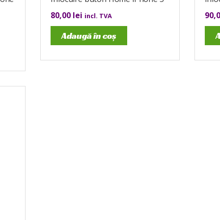
80,00
lei
90,
incl. TVA
Adaugă în coș
A