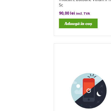
5c
90,00
lei
incl. TVA
Adaugă în coș