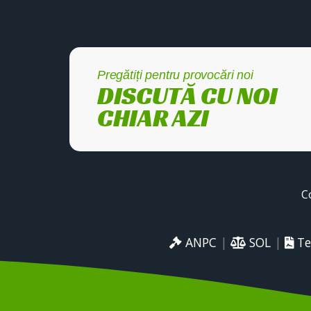
Pregătiți pentru provocări noi
DISCUTĂ CU NOI
CHIAR AZI
C
ANPC
|
SOL
|
Te