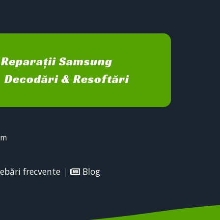
Reparații Samsung
Decodări & Resoftări
sm
ebări frecvente
|
Blog