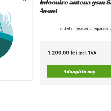
Înlocuire antena gsm 
Avant
eticheta:
receiver
,
reparație
1.200,00
lei
incl. TVA
Adaugă în coș