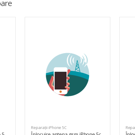
are
Reparații iPhone 5C
Repar
 5
Înlocuire antena gsm iPhone 5c
Înlo