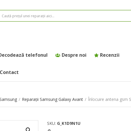
Decodează telefonul
Despre noi
Recenzii
Contact
e Samsung
/
Reparații Samsung Galaxy Avant
/
Înlocuire antena gsm
SKU:
G_K1D9N1U