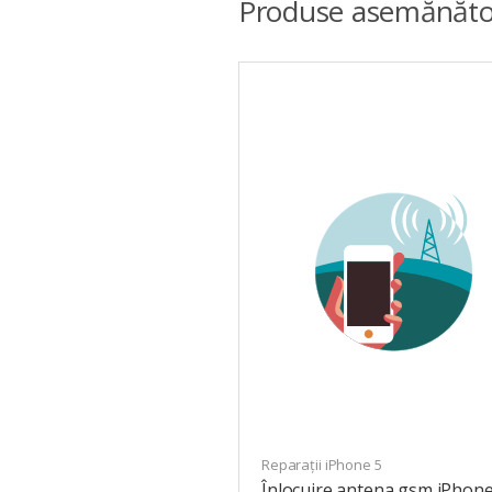
Produse asemănăto
Reparații iPhone 5
Înlocuire antena gsm iPhone