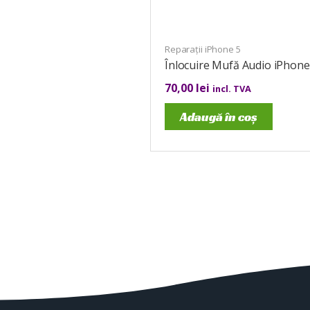
Reparații iPhone 5
Înlocuire Mufă Audio iPhone
70,00
lei
incl. TVA
Adaugă în coș