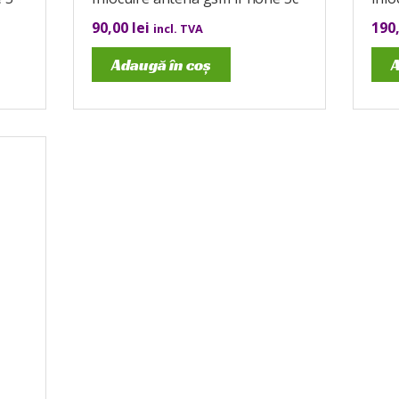
90,00
lei
190
incl. TVA
Adaugă în coș
A