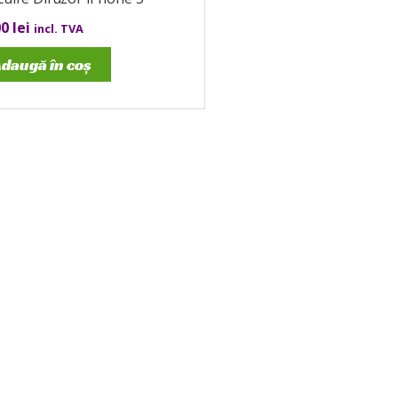
00
lei
incl. TVA
daugă în coș