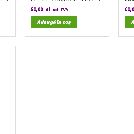
80,00
lei
60,
incl. TVA
Adaugă în coș
A