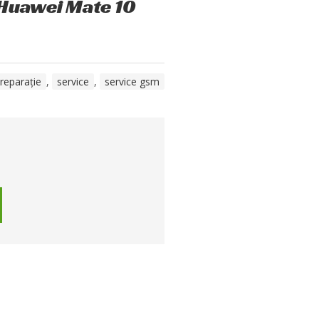
 Huawei Mate 10
reparație
,
service
,
service gsm