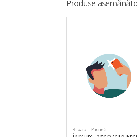
Produse asemănăto
Reparații iPhone 5
Înlocuire Cameră selfie iPho