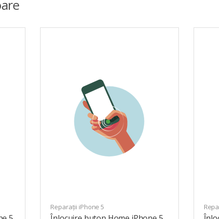
are
Reparații iPhone 5
Repar
ne 5
Înlocuire buton Home iPhone 5
Înlo