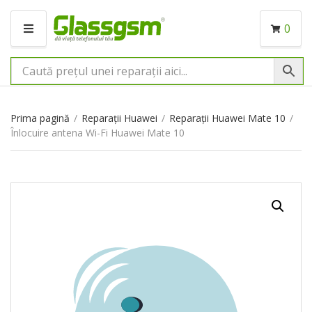
0
M
E
N
I
U
Prima pagină
/
Reparații Huawei
/
Reparații Huawei Mate 10
/
Înlocuire antena Wi-Fi Huawei Mate 10