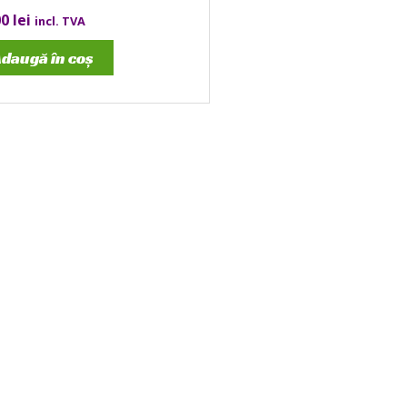
00
lei
incl. TVA
daugă în coș