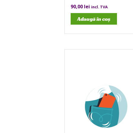
90,00
lei
incl. TVA
Adaugă în coș