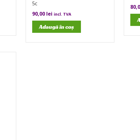
5c
80,
90,00
lei
incl. TVA
A
Adaugă în coș