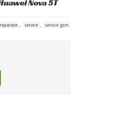
 Huawei Nova 5T
reparație
,
service
,
service gsm