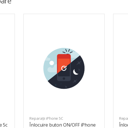
are
Reparații iPhone 5C
Repar
e 5c
Înlocuire buton ON/OFF iPhone
Înl