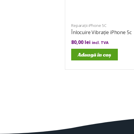
Reparații iPhone 5C
Înlocuire Vibrație iPhone 5c
80,00
lei
incl. TVA
Adaugă în coș