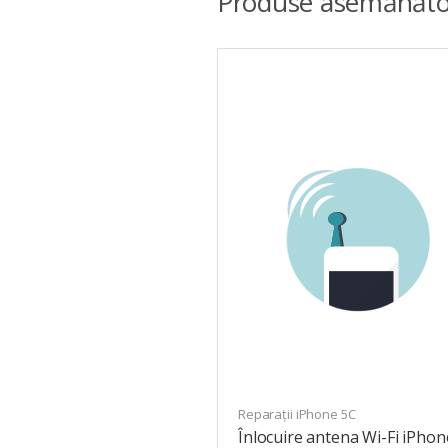
Produse asemănăto
Reparații iPhone 5C
Înlocuire antena Wi-Fi iPhon