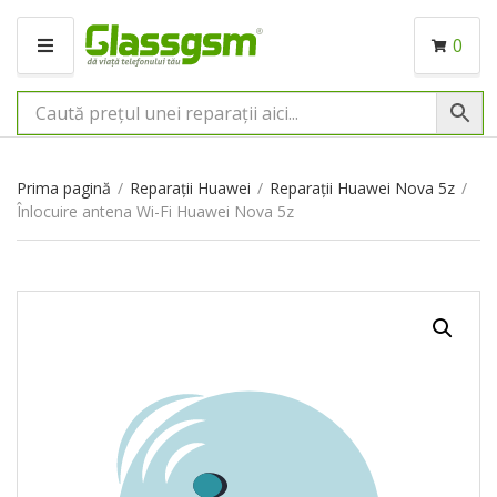
0
M
E
N
I
U
Prima pagină
/
Reparații Huawei
/
Reparații Huawei Nova 5z
/
Înlocuire antena Wi-Fi Huawei Nova 5z