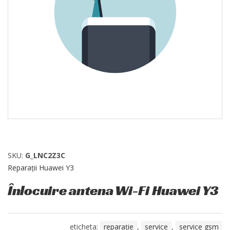
SKU:
G_LNC2Z3C
Reparații Huawei Y3
Înlocuire antena Wi-Fi Huawei Y3
eticheta:
reparație
,
service
,
service gsm