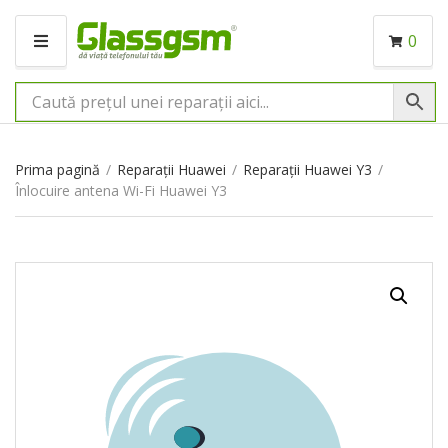
0
M
E
N
I
U
Prima pagină
/
Reparații Huawei
/
Reparații Huawei Y3
/
Înlocuire antena Wi-Fi Huawei Y3