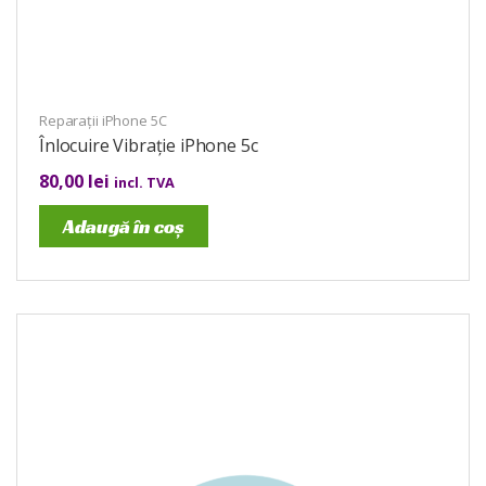
Reparații iPhone 5C
Înlocuire Vibrație iPhone 5c
80,00
lei
incl. TVA
Adaugă în coș