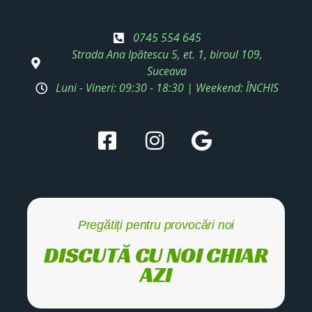
0745 554 645
Strada Ana Ipătescu 5, et. 1, biroul 109,
Suceava
Luni - Vineri: 09:30 - 18:30 | Weekend: ÎNCHIS
Pregătiți pentru provocări noi
DISCUTĂ CU NOI CHIAR
AZI