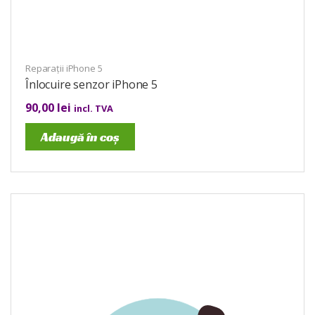
Reparații iPhone 5
Înlocuire senzor iPhone 5
90,00
lei
incl. TVA
Adaugă în coș