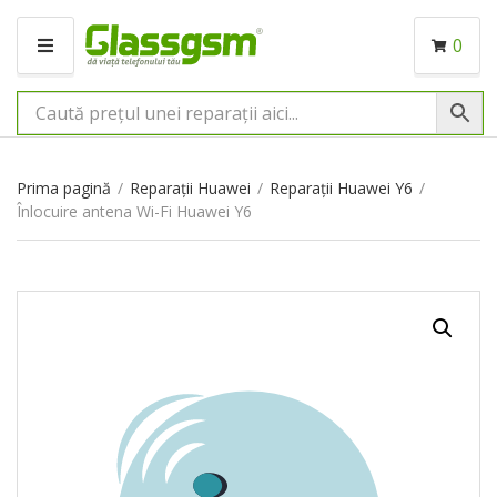
0
M
E
N
I
U
Prima pagină
/
Reparații Huawei
/
Reparații Huawei Y6
/
Înlocuire antena Wi-Fi Huawei Y6