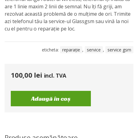
are 1 linie maxim 2 linii de semnal. Nu îți fă griji, am
rezolvat această problemă de o mulțime de ori. Trimite
azi telefonul tău la service-ul Glassgsm sau vină la noi
cu el pentru o reparație pe loc.
eticheta:
reparație
,
service
,
service gsm
100,00
lei
incl. TVA
Adaugă în coș
Produse asemănătoare