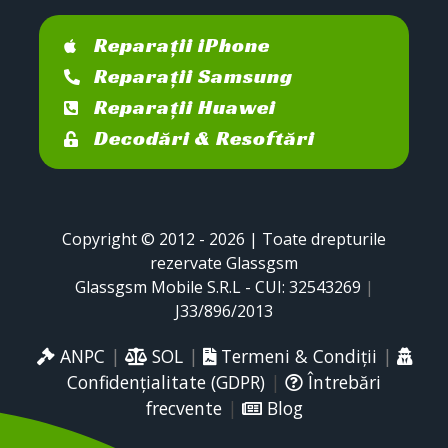
Reparații iPhone
Reparații Samsung
Reparații Huawei
Decodări & Resoftări
Copyright © 2012 - 2026 | Toate drepturile
rezervate Glassgsm
Glassgsm Mobile S.R.L - CUI: 32543269
|
J33/896/2013
ANPC
|
SOL
|
Termeni & Condiții
|
Confidențialitate (GDPR)
|
Întrebări
frecvente
|
Blog