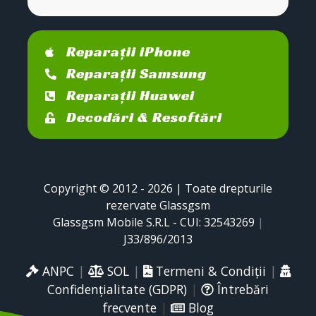
Reparații iPhone
Reparații Samsung
Reparații Huawei
Decodări & Resoftări
Copyright © 2012 - 2026 | Toate drepturile
rezervate Glassgsm
Glassgsm Mobile S.R.L - CUI: 32543269
|
J33/896/2013
ANPC
|
SOL
|
Termeni & Condiții
|
Confidențialitate (GDPR)
|
Întrebări
frecvente
|
Blog