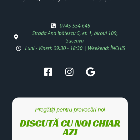
0745 554 645
Strada Ana Ipătescu 5, et. 1, biroul 109,
Suceava
Luni - Vineri: 09:30 - 18:30 | Weekend: ÎNCHIS
Pregătiți pentru provocări noi
DISCUTĂ CU NOI CHIAR
AZI