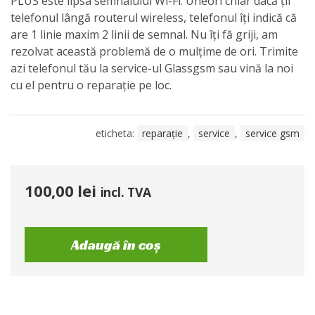
PLUS este lipsa semnalului Wi-Fi. Uneori chiar dacă ții
telefonul lângă routerul wireless, telefonul îți indică că
are 1 linie maxim 2 linii de semnal. Nu îți fă griji, am
rezolvat această problemă de o mulțime de ori. Trimite
azi telefonul tău la service-ul Glassgsm sau vină la noi
cu el pentru o reparație pe loc.
eticheta:
reparație
,
service
,
service gsm
100,00
lei
incl. TVA
Adaugă în coș