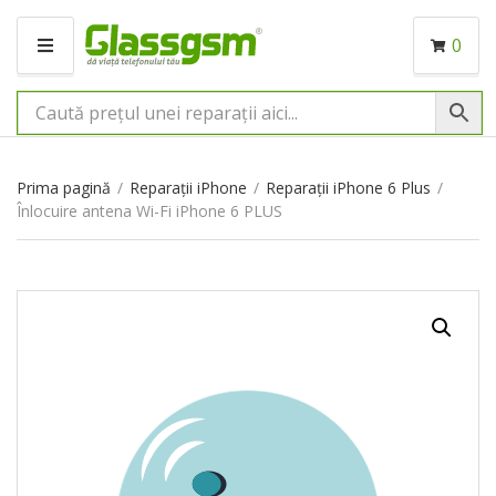
0
M
E
N
I
U
Prima pagină
/
Reparații iPhone
/
Reparații iPhone 6 Plus
/
Înlocuire antena Wi-Fi iPhone 6 PLUS