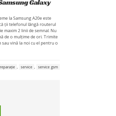
 Samsung Galaxy
bleme la Samsung A20e este
că ții telefonul lângă routerul
inie maxim 2 linii de semnal. Nu
mă de o mulțime de ori. Trimite
 sau vină la noi cu el pentru o
reparație
,
service
,
service gsm