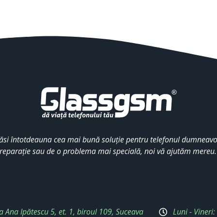
ăsi întotdeauna cea mai bună soluție pentru telefonul dumneavoa
reparație sau de o problema mai specială, noi vă ajutăm mereu
a Ana Ipătescu 5, et. 1, biroul 109, Suceava
Luni - Vineri