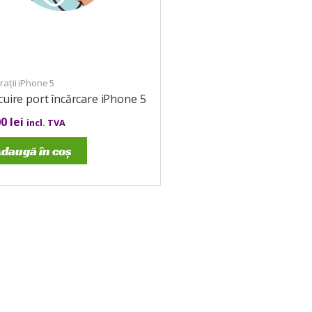
ații iPhone 5
cuire port încărcare iPhone 5
00
lei
incl. TVA
daugă în coș