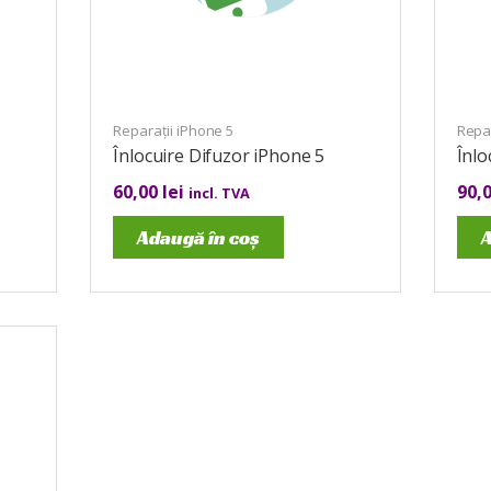
Reparații iPhone 5
Repar
Înlocuire Difuzor iPhone 5
Înlo
60,00
lei
90,
incl. TVA
Adaugă în coș
A