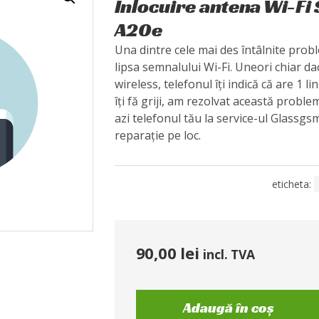
Înlocuire antena Wi-Fi
A20e
Una dintre cele mai des întâlnite pro
lipsa semnalului Wi-Fi. Uneori chiar da
wireless, telefonul îți indică că are 1 l
îți fă griji, am rezolvat această proble
azi telefonul tău la service-ul Glassgsm
reparație pe loc.
eticheta:
90,00
lei
incl. TVA
Adaugă în coș