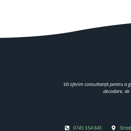
Vă oferim consultanță pentru a g
decodare, de 
0745 554 645
Strad