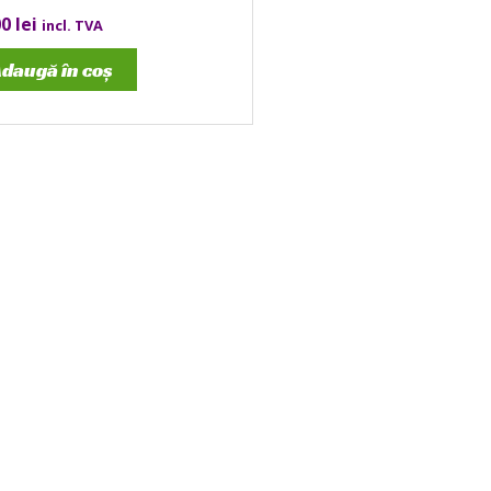
00
lei
incl. TVA
daugă în coș