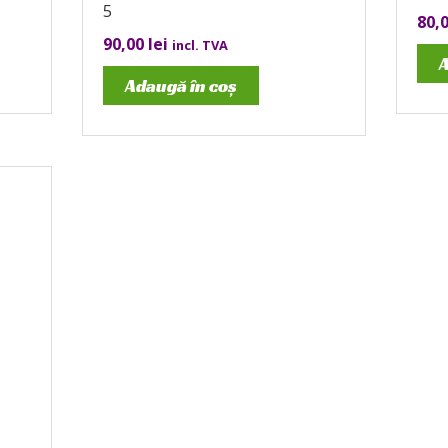
5
80,
90,00
lei
incl. TVA
A
Adaugă în coș