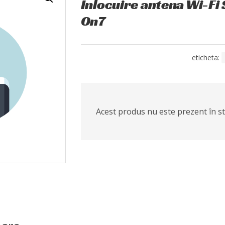
Înlocuire antena Wi-Fi
On7
eticheta:
Acest produs nu este prezent în sto