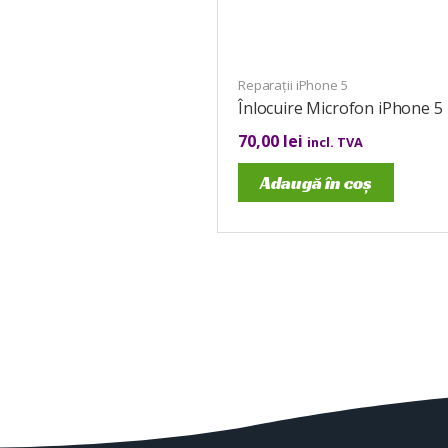
Reparații iPhone 5
Înlocuire Microfon iPhone 5
70,00
lei
incl. TVA
Adaugă în coș