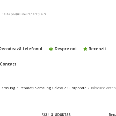
Decodează telefonul
Despre noi
Recenzii
Contact
e Samsung
/
Reparații Samsung Galaxy Z3 Corporate
/
Înlocuire ante
SKU:
G_GD8K788
Repa