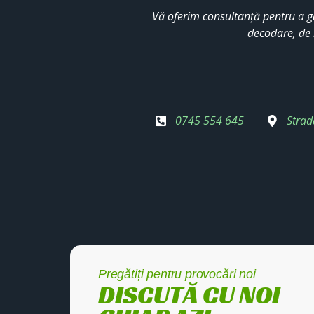
Vă oferim consultanță pentru a g
decodare, de 
0745 554 645
Strad
Pregătiți pentru provocări noi
DISCUTĂ CU NOI