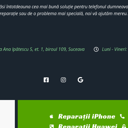
ăsi întotdeauna cea mai bună soluție pentru telefonul dumneavoa
reparație sau de o problema mai specială, noi vă ajutăm mereu
a Ana Ipătescu 5, et. 1, biroul 109, Suceava
Luni - Vineri
Reparații iPhone
Reparații Huawei