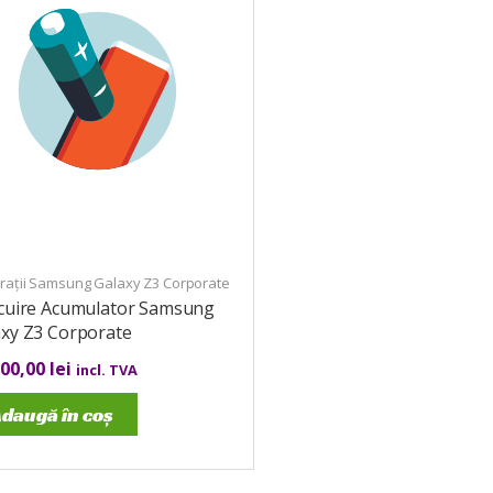
rații Samsung Galaxy Z3 Corporate
ocuire Acumulator Samsung
axy Z3 Corporate
000,00
lei
incl. TVA
daugă în coș