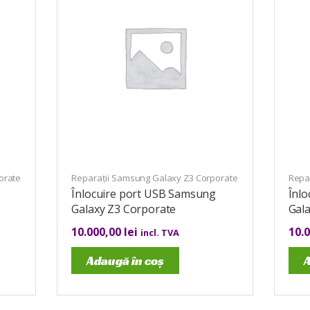
orate
Reparații Samsung Galaxy Z3 Corporate
Repa
Înlocuire port USB Samsung
Înl
Galaxy Z3 Corporate
Gal
10.000,00
lei
10.
incl. TVA
Adaugă în coș
A