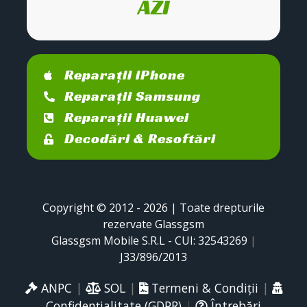
AZI
Reparații iPhone
Reparații Samsung
Reparații Huawei
Decodări & Resoftări
Copyright © 2012 - 2026 | Toate drepturile
rezervate Glassgsm
Glassgsm Mobile S.R.L - CUI: 32543269
|
J33/896/2013
ANPC
|
SOL
|
Termeni & Condiții
|
Confidențialitate (GDPR)
|
Întrebări