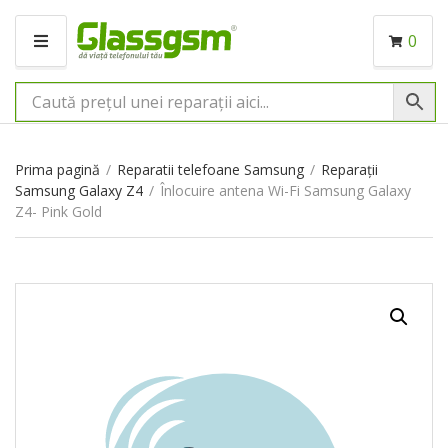
0
M
E
N
I
U
Prima pagină
/
Reparatii telefoane Samsung
/
Reparații
Samsung Galaxy Z4
/
Înlocuire antena Wi-Fi Samsung Galaxy
Z4- Pink Gold