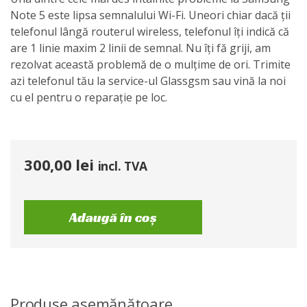
Note 5 este lipsa semnalului Wi-Fi. Uneori chiar dacă ții
telefonul lângă routerul wireless, telefonul îți indică că
are 1 linie maxim 2 linii de semnal. Nu îți fă griji, am
rezolvat această problemă de o mulțime de ori. Trimite
azi telefonul tău la service-ul Glassgsm sau vină la noi
cu el pentru o reparație pe loc.
300,00
lei
incl. TVA
Adaugă în coș
Produse asemănătoare