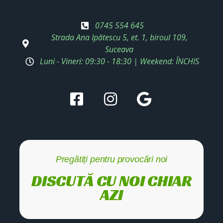
0745 554 645
Strada Ana Ipătescu 5, et. 1, biroul 109,
Suceava
Luni - Vineri: 09:30 - 18:30 | Weekend: ÎNCHIS
Pregătiți pentru provocări noi
DISCUTĂ CU NOI CHIAR
AZI