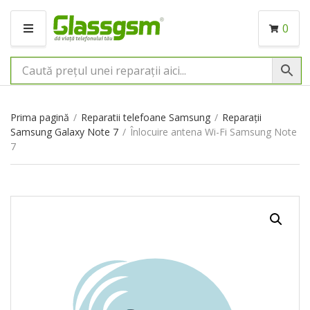
0
M
E
N
I
U
Prima pagină
/
Reparatii telefoane Samsung
/
Reparații
Samsung Galaxy Note 7
/
Înlocuire antena Wi-Fi Samsung Note
7