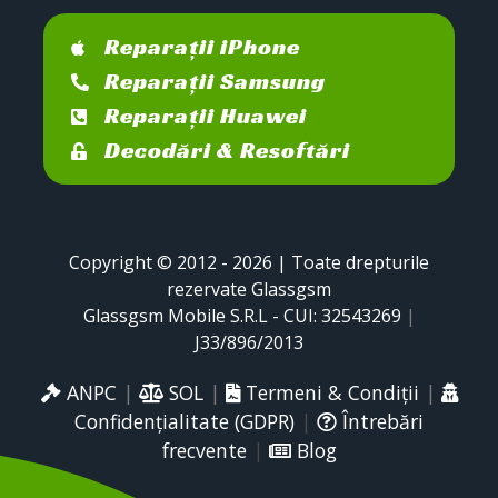
Reparații iPhone
Reparații Samsung
Reparații Huawei
Decodări & Resoftări
Copyright © 2012 - 2026 | Toate drepturile
rezervate Glassgsm
Glassgsm Mobile S.R.L - CUI: 32543269
|
J33/896/2013
ANPC
|
SOL
|
Termeni & Condiții
|
Confidențialitate (GDPR)
|
Întrebări
frecvente
|
Blog