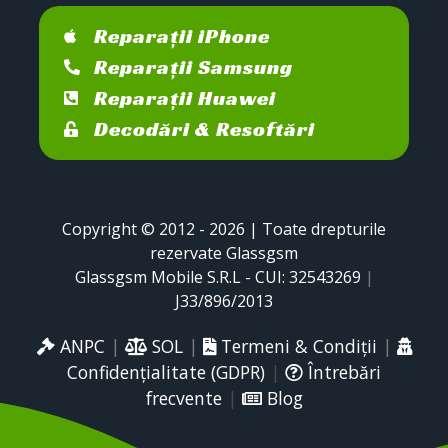
Reparații iPhone
Reparații Samsung
Reparații Huawei
Decodări & Resoftări
Copyright © 2012 - 2026 | Toate drepturile
rezervate Glassgsm
Glassgsm Mobile S.R.L - CUI: 32543269
|
J33/896/2013
ANPC
|
SOL
|
Termeni & Condiții
|
Confidențialitate (GDPR)
|
Întrebări
frecvente
|
Blog