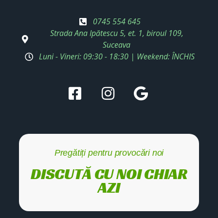
0745 554 645
Strada Ana Ipătescu 5, et. 1, biroul 109,
Suceava
Luni - Vineri: 09:30 - 18:30 | Weekend: ÎNCHIS
Pregătiți pentru provocări noi
DISCUTĂ CU NOI CHIAR
AZI