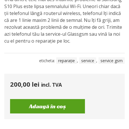
S10 Plus este lipsa semnalului Wi-Fi. Uneori chiar dacă
ții telefonul lângă routerul wireless, telefonul îți indică
că are 1 linie maxim 2 linii de semnal. Nu îți fă griji, am
rezolvat această problemă de o mulțime de ori. Trimite
azi telefonul tău la service-ul Glassgsm sau vină la noi
cu el pentru o reparație pe loc.
eticheta:
reparație
,
service
,
service gsm
200,00
lei
incl. TVA
Adaugă în coș