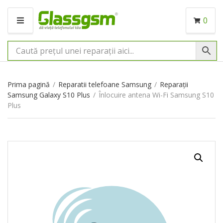
0
M
E
N
I
U
Prima pagină
/
Reparatii telefoane Samsung
/
Reparații
Samsung Galaxy S10 Plus
/
Înlocuire antena Wi-Fi Samsung S10
Plus