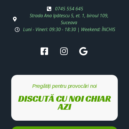
0745 554 645
Strada Ana Ipătescu 5, et. 1, biroul 109,
Suceava
Luni - Vineri: 09:30 - 18:30 | Weekend: ÎNCHIS
Pregătiți pentru provocări noi
DISCUTĂ CU NOI CHIAR
AZI