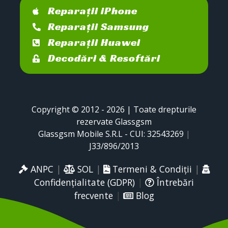
Reparații iPhone
Reparații Samsung
Reparații Huawei
Decodări & Resoftări
Copyright © 2012 - 2026 | Toate drepturile
rezervate Glassgsm
Glassgsm Mobile S.R.L - CUI: 32543269
|
J33/896/2013
ANPC
|
SOL
|
Termeni & Condiții
|
Confidențialitate (GDPR)
|
Întrebări
frecvente
|
Blog