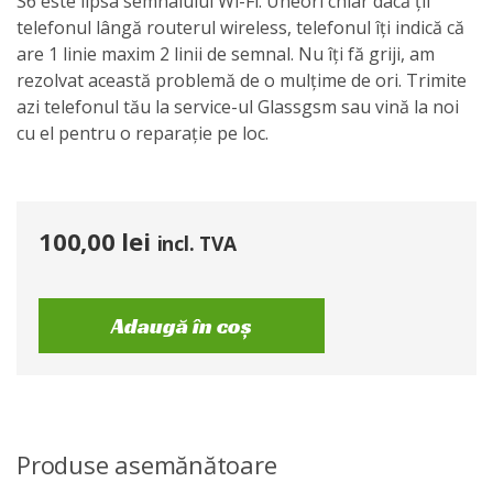
S6 este lipsa semnalului Wi-Fi. Uneori chiar dacă ții
telefonul lângă routerul wireless, telefonul îți indică că
are 1 linie maxim 2 linii de semnal. Nu îți fă griji, am
rezolvat această problemă de o mulțime de ori. Trimite
azi telefonul tău la service-ul Glassgsm sau vină la noi
cu el pentru o reparație pe loc.
100,00
lei
incl. TVA
Adaugă în coș
Produse asemănătoare