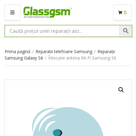
0
M
E
N
I
U
Prima pagină
/
Reparatii telefoane Samsung
/
Reparații
Samsung Galaxy S6
/
Înlocuire antena Wi-Fi Samsung S6