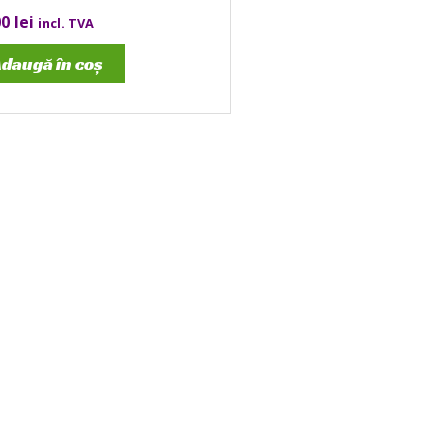
00
lei
incl. TVA
daugă în coș