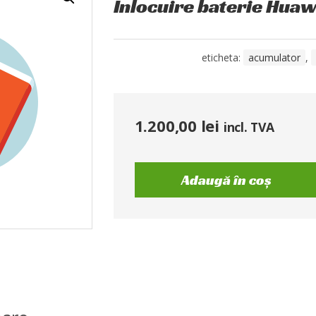
Înlocuire baterie Huaw
eticheta:
acumulator
,
1.200,00
lei
incl. TVA
Adaugă în coș