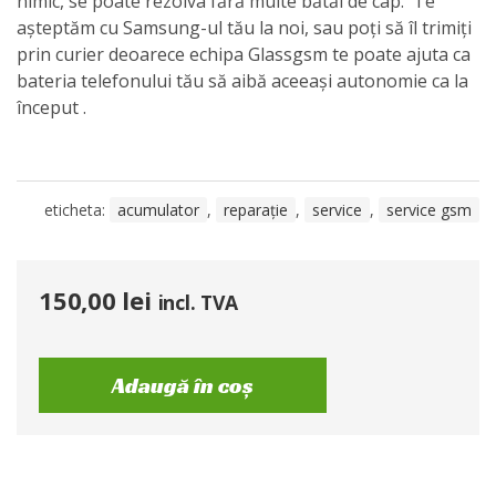
nimic, se poate rezolva fără multe bătăi de cap. Te
așteptăm cu Samsung-ul tău la noi, sau poți să îl trimiți
prin curier deoarece echipa Glassgsm te poate ajuta ca
bateria telefonului tău să aibă aceeași autonomie ca la
început .
eticheta:
acumulator
,
reparație
,
service
,
service gsm
150,00
lei
incl. TVA
Adaugă în coș