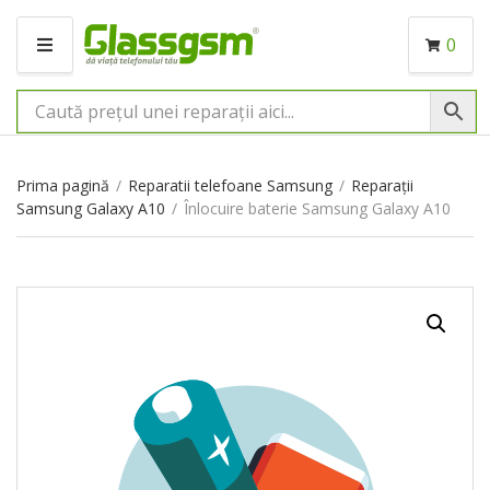
0
M
E
N
I
U
Prima pagină
/
Reparatii telefoane Samsung
/
Reparații
Samsung Galaxy A10
/
Înlocuire baterie Samsung Galaxy A10