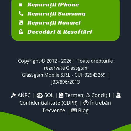
Reparații iPhone
Reparații Samsung
Reparații Huawei
Decodări & Resoftări
Copyright © 2012 - 2026 | Toate drepturile
rezervate Glassgsm
Glassgsm Mobile S.R.L - CUI: 32543269
|
J33/896/2013
ANPC
|
SOL
|
Termeni & Condiții
|
Confidențialitate (GDPR)
|
Întrebări
frecvente
|
Blog