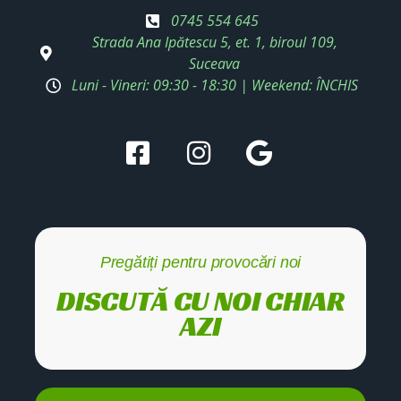
0745 554 645
Strada Ana Ipătescu 5, et. 1, biroul 109,
Suceava
Luni - Vineri: 09:30 - 18:30 | Weekend: ÎNCHIS
Pregătiți pentru provocări noi
DISCUTĂ CU NOI CHIAR
AZI