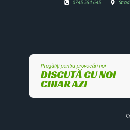
0745 554 645
Strad
Pregătiți pentru provocări noi
DISCUTĂ CU NOI
CHIAR AZI
C