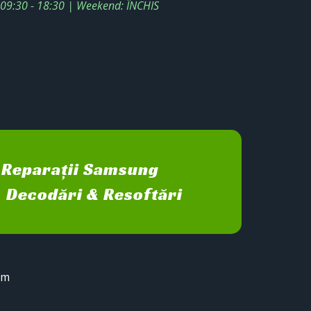
: 09:30 - 18:30 | Weekend: ÎNCHIS
Reparații Samsung
Decodări & Resoftări
sm