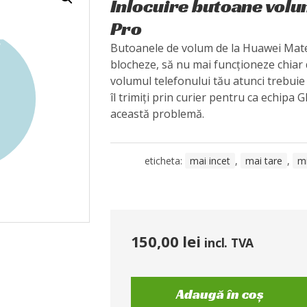
Înlocuire butoane vol
Pro
Butoanele de volum de la Huawei Mate
blocheze, să nu mai funcționeze chiar 
volumul telefonului tău atunci trebuie s
îl trimiți prin curier pentru ca echipa 
această problemă.
eticheta:
mai incet
,
mai tare
,
m
150,00
lei
incl. TVA
Adaugă în coș