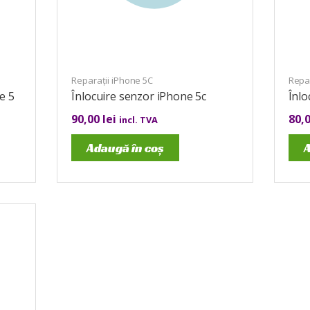
Reparații iPhone 5C
Repar
e 5
Înlocuire senzor iPhone 5c
Înlo
90,00
lei
80,
incl. TVA
Adaugă în coș
A