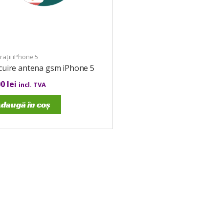
ații iPhone 5
cuire antena gsm iPhone 5
00
lei
incl. TVA
daugă în coș