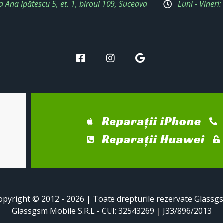
a Ana Ipătescu 5, et. 1, biroul 109, Suceava
Luni - Vineri
Reparații iPhone
Reparații Huawei
opyright © 2012 - 2026 | Toate drepturile rezervate Glassg
Glassgsm Mobile S.R.L - CUI: 32543269
|
J33/896/2013