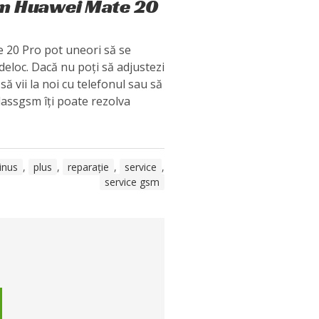
um Huawei Mate 20
 20 Pro pot uneori să se
deloc. Dacă nu poți să adjustezi
ă vii la noi cu telefonul sau să
Glassgsm îți poate rezolva
inus
,
plus
,
reparație
,
service
,
service gsm