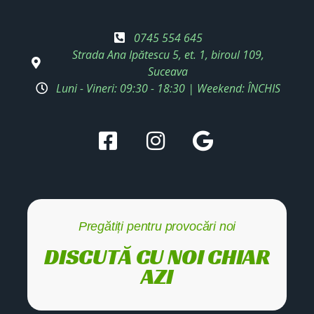
0745 554 645
Strada Ana Ipătescu 5, et. 1, biroul 109,
Suceava
Luni - Vineri: 09:30 - 18:30 | Weekend: ÎNCHIS
Pregătiți pentru provocări noi
DISCUTĂ CU NOI CHIAR
AZI