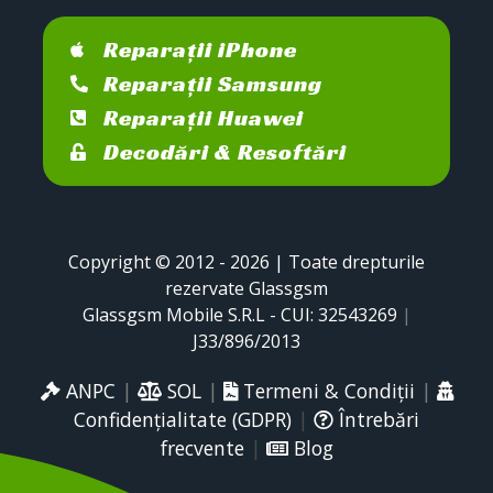
Reparații iPhone
Reparații Samsung
Reparații Huawei
Decodări & Resoftări
Copyright © 2012 - 2026 | Toate drepturile
rezervate Glassgsm
Glassgsm Mobile S.R.L - CUI: 32543269
|
J33/896/2013
ANPC
|
SOL
|
Termeni & Condiții
|
Confidențialitate (GDPR)
|
Întrebări
frecvente
|
Blog