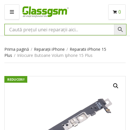
0
M
E
N
I
U
Prima pagină
/
Reparații iPhone
/
Reparatii iPhone 15
Plus
/
Inlocuire Butoane Volum Iphone 15 Plus
REDUCERI!