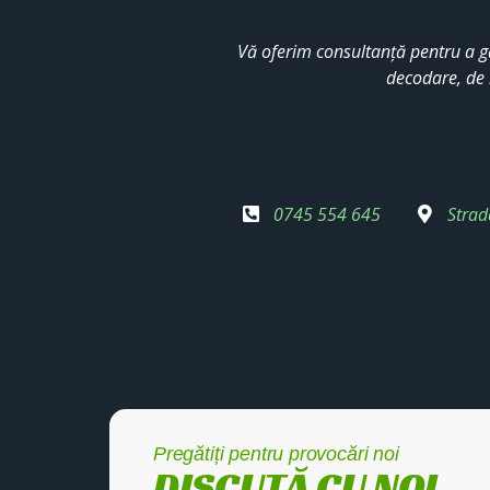
Vă oferim consultanță pentru a g
decodare, de 
0745 554 645
Strad
Pregătiți pentru provocări noi
DISCUTĂ CU NOI