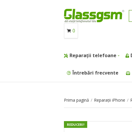
0
Reparații telefoane
Întrebări frecvente
Prima pagină
/
Reparații iPhone
/
REDUCERI!