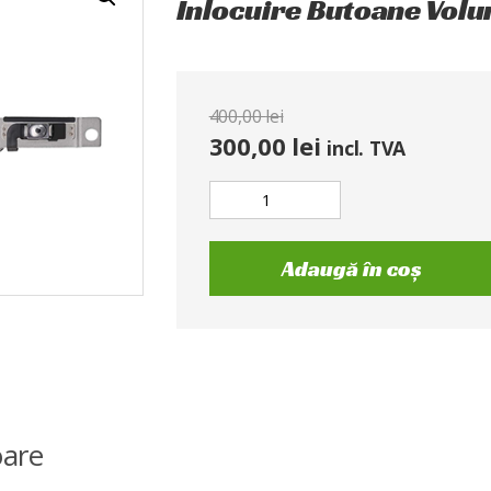
Inlocuire Butoane Volu
400,00
lei
300,00
lei
incl. TVA
Adaugă în coș
are