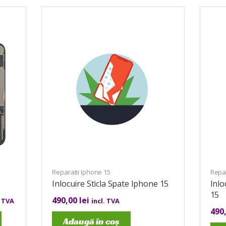
Reparatii Iphone 15
Repar
Inlocuire Sticla Spate Iphone 15
Inlo
15
490,00
lei
. TVA
incl. TVA
490
Adaugă în coș