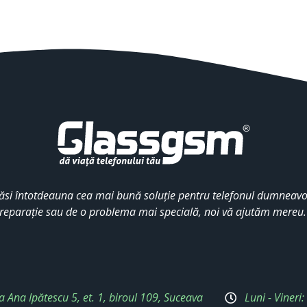
ăsi întotdeauna cea mai bună soluție pentru telefonul dumneavoa
reparație sau de o problema mai specială, noi vă ajutăm mereu
a Ana Ipătescu 5, et. 1, biroul 109, Suceava
Luni - Vineri