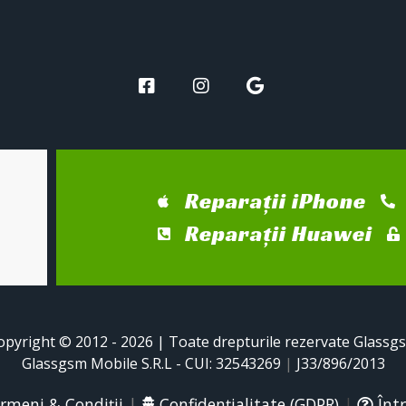
Reparații iPhone
Reparații Huawei
opyright © 2012 - 2026 | Toate drepturile rezervate Glassg
Glassgsm Mobile S.R.L - CUI: 32543269
|
J33/896/2013
rmeni & Condiții
|
Confidențialitate (GDPR)
|
Într