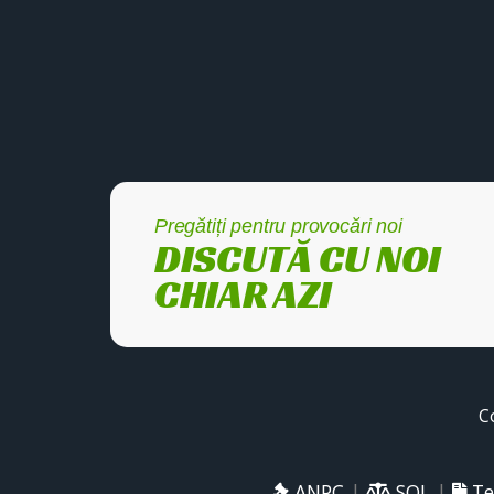
Pregătiți pentru provocări noi
DISCUTĂ CU NOI
CHIAR AZI
C
ANPC
|
SOL
|
Te