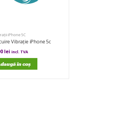
ații iPhone 5C
cuire Vibrație iPhone 5c
00
lei
incl. TVA
daugă în coș