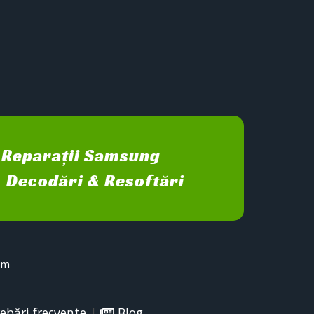
Reparații Samsung
Decodări & Resoftări
sm
ebări frecvente
|
Blog