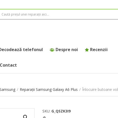
Decodează telefonul
Despre noi
Recenzii
Contact
e Samsung
/
Reparații Samsung Galaxy A6 Plus
/
Înlocuire butoane v
SKU:
G_QSZK3I9