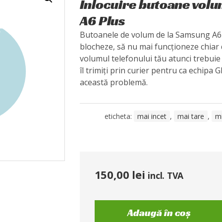
Înlocuire butoane vol
A6 Plus
Butoanele de volum de la Samsung A6 
blocheze, să nu mai funcționeze chiar 
volumul telefonului tău atunci trebuie s
îl trimiți prin curier pentru ca echipa 
această problemă.
eticheta:
mai incet
,
mai tare
,
m
150,00
lei
incl. TVA
Adaugă în coș