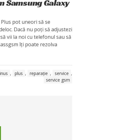
um Samsung Galaxy
Plus pot uneori să se
deloc. Dacă nu poți să adjustezi
ă vii la noi cu telefonul sau să
Glassgsm îți poate rezolva
inus
,
plus
,
reparație
,
service
,
service gsm