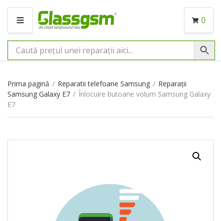
0
M
E
N
I
U
Prima pagină
/
Reparatii telefoane Samsung
/
Reparații
Samsung Galaxy E7
/
Înlocuire butoane volum Samsung Galaxy
E7