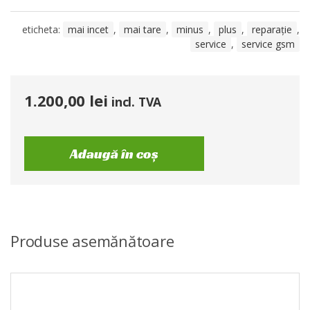
eticheta:
mai incet
,
mai tare
,
minus
,
plus
,
reparație
,
service
,
service gsm
1.200,00
lei
incl. TVA
Adaugă în coș
Produse asemănătoare