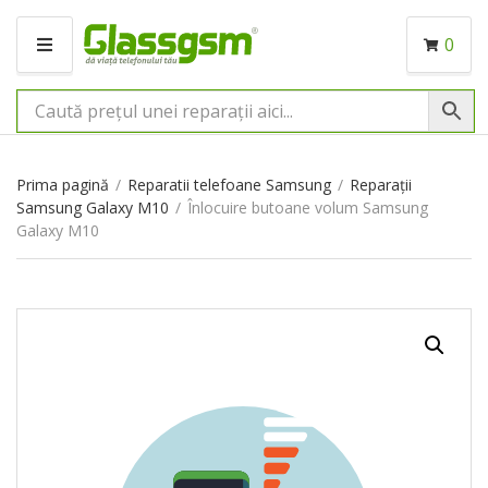
0
M
E
N
I
U
Prima pagină
/
Reparatii telefoane Samsung
/
Reparații
Samsung Galaxy M10
/
Înlocuire butoane volum Samsung
Galaxy M10