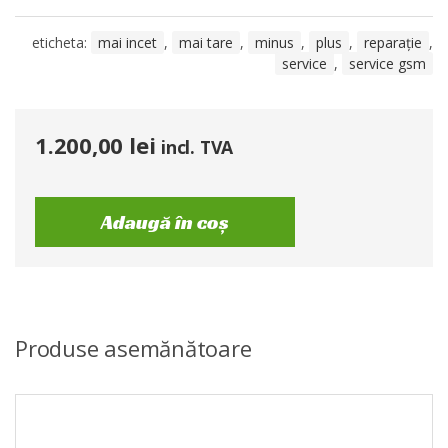
eticheta:
mai incet
,
mai tare
,
minus
,
plus
,
reparație
,
service
,
service gsm
1.200,00
lei
incl. TVA
Adaugă în coș
Produse asemănătoare