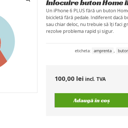
Înlocuire buton Home 
Un iPhone 6 PLUS fără un buton Home 
bicicletă fără pedale. Indiferent dacă
sau chiar deloc, nu trebuie să îți faci
rezolve problema rapid și sigur.
eticheta:
amprenta
,
buto
100,00
lei
incl. TVA
Adaugă în coș