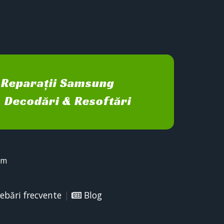
Reparații Samsung
Decodări & Resoftări
sm
ebări frecvente
|
Blog