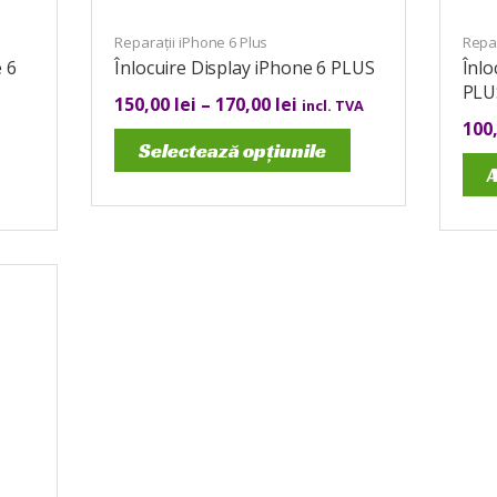
Reparații iPhone 6 Plus
Repar
 6
Înlocuire Display iPhone 6 PLUS
Înlo
PLU
150,00
lei
–
170,00
lei
incl. TVA
100
Selectează opțiunile
A