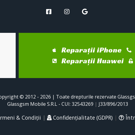
Reparații iPhone
Reparații Huawei
opyright © 2012 - 2026 | Toate drepturile rezervate Glassg
Glassgsm Mobile S.R.L - CUI: 32543269
|
J33/896/2013
rmeni & Condiții
|
Confidențialitate (GDPR)
|
Într