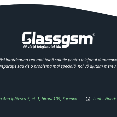
ăsi întotdeauna cea mai bună soluție pentru telefonul dumneavoa
reparație sau de o problema mai specială, noi vă ajutăm mereu
a Ana Ipătescu 5, et. 1, biroul 109, Suceava
Luni - Vineri