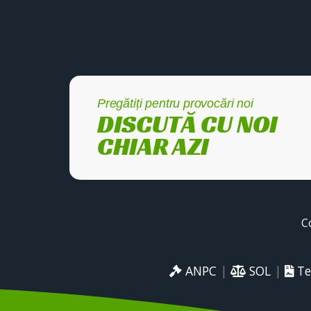
Pregătiți pentru provocări noi
DISCUTĂ CU NOI
CHIAR AZI
C
ANPC
|
SOL
|
Te