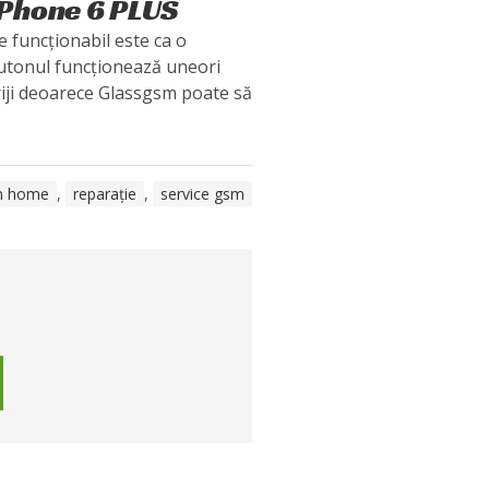
iPhone 6 PLUS
funcționabil este ca o
 butonul funcționează uneori
 griji deoarece Glassgsm poate să
n home
,
reparație
,
service gsm