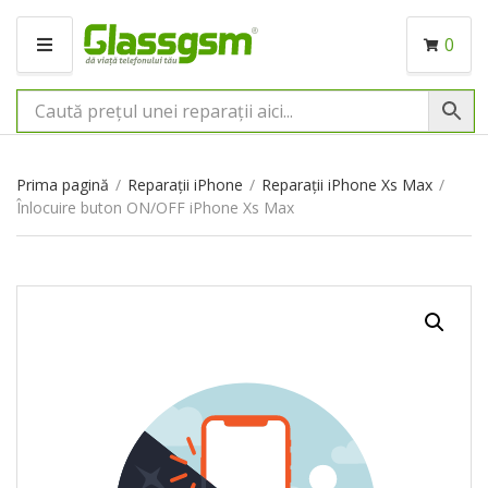
0
M
E
N
I
U
Prima pagină
/
Reparații iPhone
/
Reparații iPhone Xs Max
/
Înlocuire buton ON/OFF iPhone Xs Max