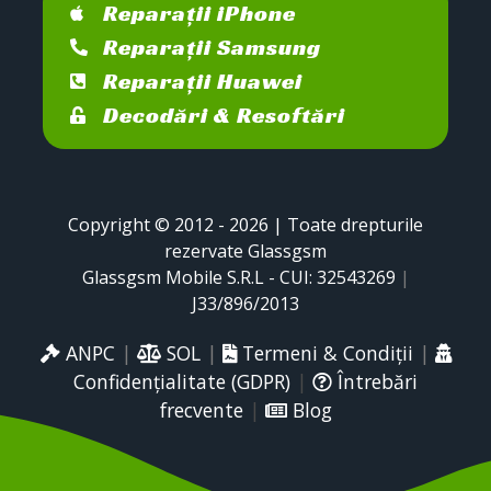
Reparații iPhone
Reparații Samsung
Reparații Huawei
Decodări & Resoftări
Copyright © 2012 - 2026 | Toate drepturile
rezervate Glassgsm
Glassgsm Mobile S.R.L - CUI: 32543269
|
J33/896/2013
ANPC
|
SOL
|
Termeni & Condiții
|
Confidențialitate (GDPR)
|
Întrebări
frecvente
|
Blog