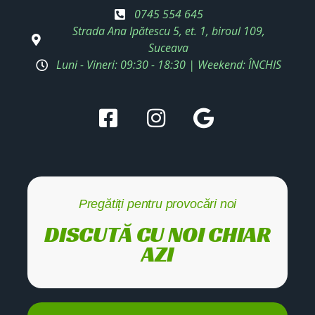
0745 554 645
Strada Ana Ipătescu 5, et. 1, biroul 109,
Suceava
Luni - Vineri: 09:30 - 18:30 | Weekend: ÎNCHIS
Pregătiți pentru provocări noi
DISCUTĂ CU NOI CHIAR
AZI