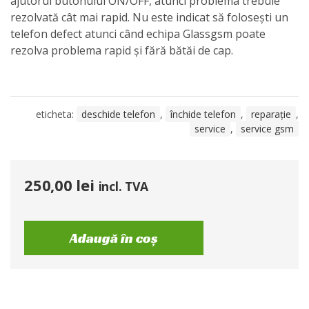
ajutorul butonului ON/OFF, atunci problema trebuie
rezolvată cât mai rapid. Nu este indicat să folosești un
telefon defect atunci când echipa Glassgsm poate
rezolva problema rapid și fără bătăi de cap.
eticheta:
deschide telefon
,
închide telefon
,
reparație
,
service
,
service gsm
250,00
lei
incl. TVA
Adaugă în coș