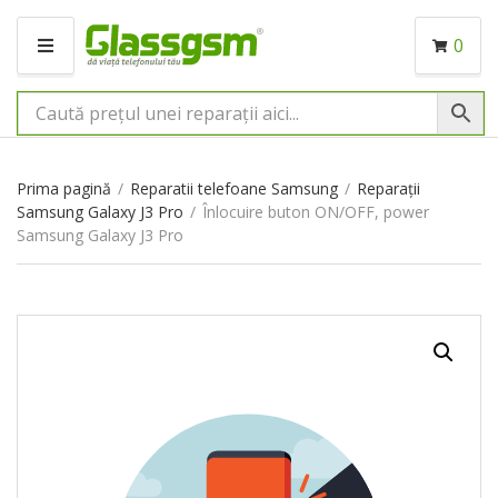
0
M
E
N
I
U
Prima pagină
/
Reparatii telefoane Samsung
/
Reparații
Samsung Galaxy J3 Pro
/
Înlocuire buton ON/OFF, power
Samsung Galaxy J3 Pro