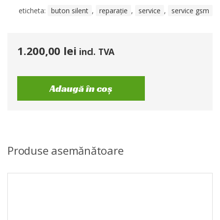
eticheta:
buton silent
,
reparație
,
service
,
service gsm
1.200,00
lei
incl. TVA
Adaugă în coș
Produse asemănătoare