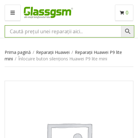
0
M
E
N
I
U
Prima pagină
/
Reparații Huawei
/
Reparații Huawei P9 lite
mini
/
Înlocuire buton silențions Huawei P9 lite mini