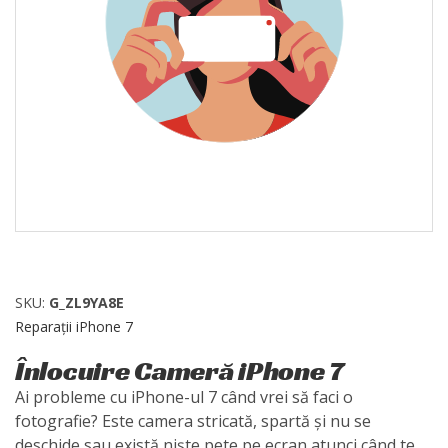
SKU:
G_ZL9YA8E
Reparații iPhone 7
Înlocuire Cameră iPhone 7
Ai probleme cu iPhone-ul 7 când vrei să faci o
fotografie? Este camera stricată, spartă și nu se
deschide sau există niște pete pe ecran atunci când te