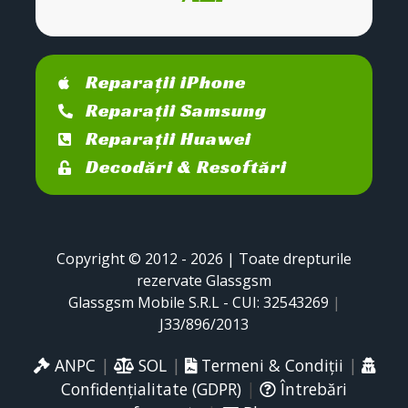
Reparații iPhone
Reparații Samsung
Reparații Huawei
Decodări & Resoftări
Copyright © 2012 - 2026 | Toate drepturile
rezervate Glassgsm
Glassgsm Mobile S.R.L - CUI: 32543269
|
J33/896/2013
ANPC
|
SOL
|
Termeni & Condiții
|
Confidențialitate (GDPR)
|
Întrebări