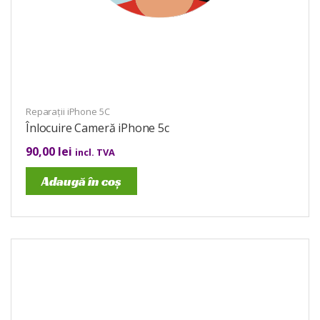
Reparații iPhone 5C
Înlocuire Cameră iPhone 5c
90,00
lei
incl. TVA
Adaugă în coș