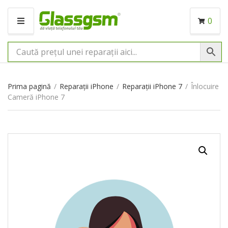
0
M
E
N
I
U
Prima pagină
/
Reparații iPhone
/
Reparații iPhone 7
/
Înlocuire
Cameră iPhone 7