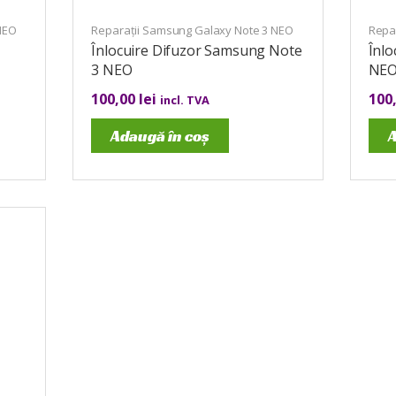
NEO
Reparații Samsung Galaxy Note 3 NEO
Repa
Înlocuire Difuzor Samsung Note
Înl
3 NEO
NE
100,00
lei
100
incl. TVA
Adaugă în coș
A