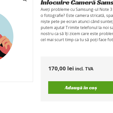
Înlocuire Cameră Sams
Aveți probleme cu Samsung-ul Note 3 NE
o fotografie? Este camera stricată, spa
niște pete pe ecran atunci când sunteț
putem ajuta! Trimite telefonul la noi s
nostru ca să îți zicem care este probl
cel mai scurt timp ca tu să poți face fo
170,00
lei
incl. TVA
Adaugă în coș