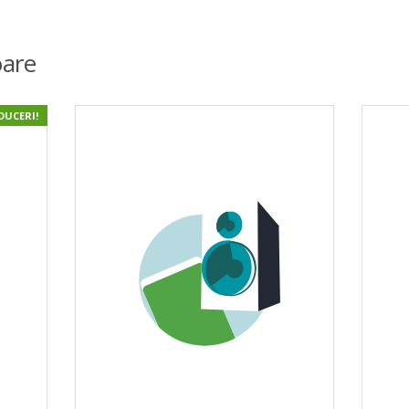
are
DUCERI!