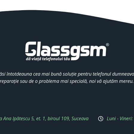
ăsi întotdeauna cea mai bună soluție pentru telefonul dumneavoa
reparație sau de o problema mai specială, noi vă ajutăm mereu
a Ana Ipătescu 5, et. 1, biroul 109, Suceava
Luni - Vineri