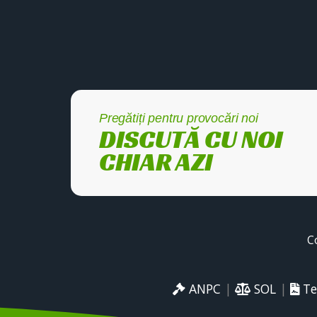
Pregătiți pentru provocări noi
DISCUTĂ CU NOI
CHIAR AZI
C
ANPC
|
SOL
|
Te