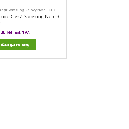
rații Samsung Galaxy Note 3 NEO
ocuire Cască Samsung Note 3
O
,00
lei
incl. TVA
daugă în coș