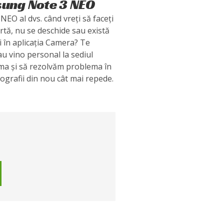
ung Note 3 NEO
O al dvs. când vreți să faceți
rtă, nu se deschide sau există
i în aplicația Camera? Te
au vino personal la sediul
ema și să rezolvăm problema în
tografii din nou cât mai repede.