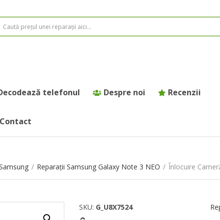
Decodează telefonul
Despre noi
Recenzii
Contact
e Samsung
/
Reparații Samsung Galaxy Note 3 NEO
/
Înlocuire Came
SKU:
G_U8X7524
Re