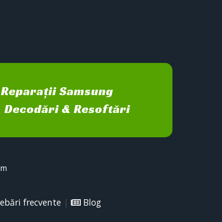
Reparații Samsung
Decodări & Resoftări
sm
ebări frecvente
|
Blog