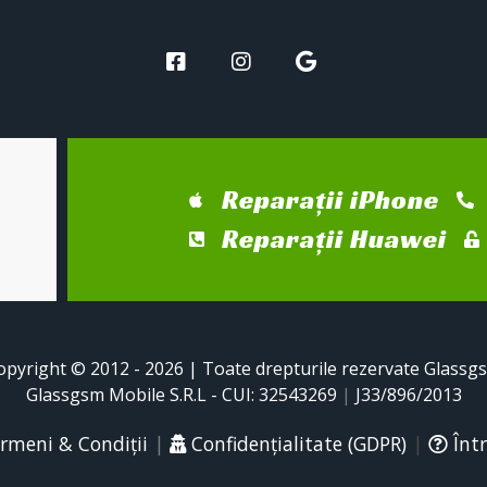
Reparații iPhone
Reparații Huawei
opyright © 2012 - 2026 | Toate drepturile rezervate Glassg
Glassgsm Mobile S.R.L - CUI: 32543269
|
J33/896/2013
rmeni & Condiții
|
Confidențialitate (GDPR)
|
Într