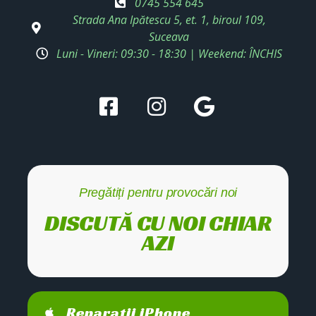
0745 554 645
Strada Ana Ipătescu 5, et. 1, biroul 109,
Suceava
Luni - Vineri: 09:30 - 18:30 | Weekend: ÎNCHIS
Pregătiți pentru provocări noi
DISCUTĂ CU NOI CHIAR
AZI
Reparații iPhone