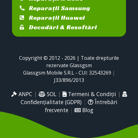
Reparații Samsung
Reparații Huawei
Decodări & Resoftări
Copyright © 2012 - 2026 | Toate drepturile
rezervate Glassgsm
Glassgsm Mobile S.R.L - CUI: 32543269
|
J33/896/2013
ANPC
|
SOL
|
Termeni & Condiții
|
Confidențialitate (GDPR)
|
Întrebări
frecvente
|
Blog