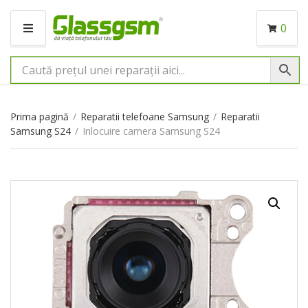
0
M
E
N
I
U
Prima pagină
/
Reparatii telefoane Samsung
/
Reparatii
Samsung S24
/
Inlocuire camera Samsung S24