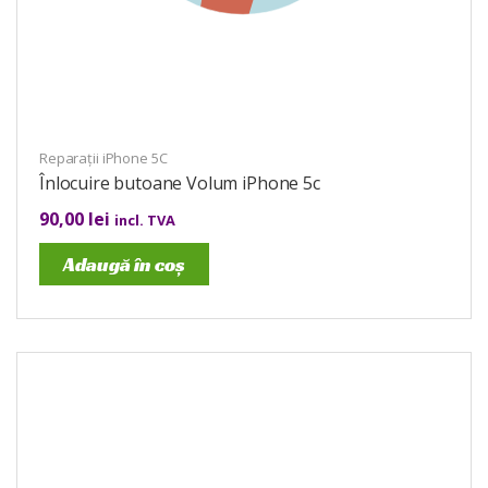
Reparații iPhone 5C
Înlocuire butoane Volum iPhone 5c
90,00
lei
incl. TVA
Adaugă în coș