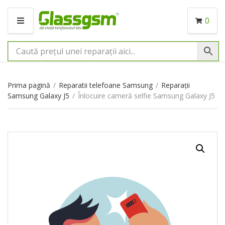
0
M
E
N
I
U
Prima pagină
/
Reparatii telefoane Samsung
/
Reparații
Samsung Galaxy J5
/
Înlocuire cameră selfie Samsung Galaxy J5