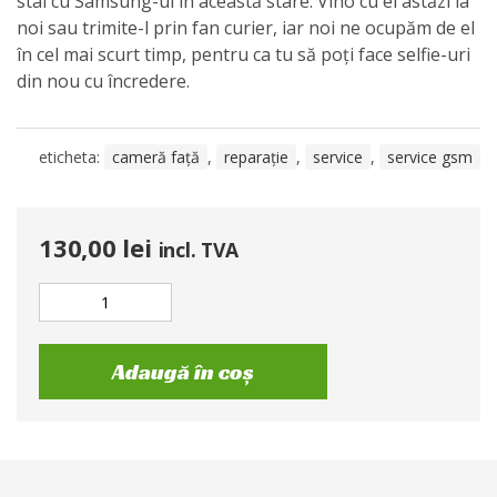
stai cu Samsung-ul în această stare. Vino cu el astăzi la
noi sau trimite-l prin fan curier, iar noi ne ocupăm de el
în cel mai scurt timp, pentru ca tu să poți face selfie-uri
din nou cu încredere.
eticheta:
cameră față
,
reparație
,
service
,
service gsm
130,00
lei
incl. TVA
Adaugă în coș