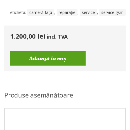
eticheta:
cameră față
,
reparație
,
service
,
service gsm
1.200,00
lei
incl. TVA
Adaugă în coș
Produse asemănătoare