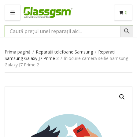
0
M
E
N
I
U
Prima pagină
/
Reparatii telefoane Samsung
/
Reparații
Samsung Galaxy J7 Prime 2
/
Înlocuire cameră selfie Samsung
Galaxy J7 Prime 2